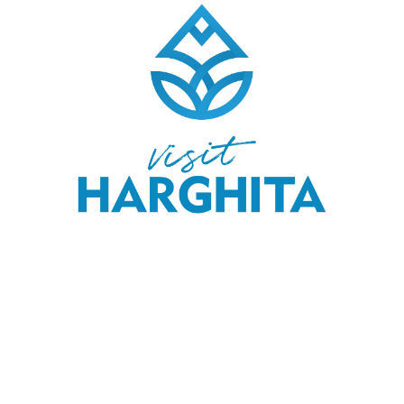
COPYRIGHT © 2020 SKI & OUTDOOR MEDIA SRL.
MEDIA KIT
.