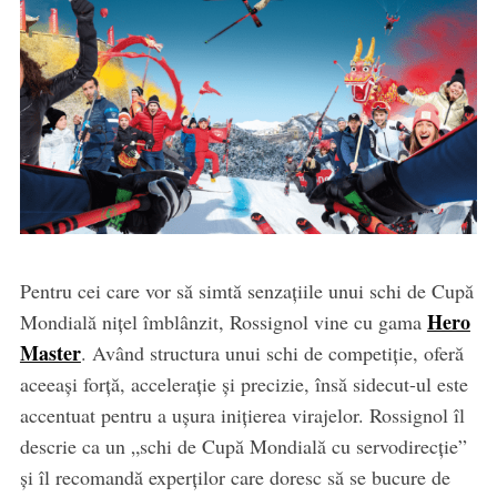
Pentru cei care vor să simtă senzațiile unui schi de Cupă
Hero
Mondială nițel îmblânzit, Rossignol vine cu gama
Master
. Având structura unui schi de competiție, oferă
aceeași forță, accelerație și precizie, însă sidecut-ul este
accentuat pentru a ușura inițierea virajelor. Rossignol îl
descrie ca un „schi de Cupă Mondială cu servodirecție”
și îl recomandă experților care doresc să se bucure de