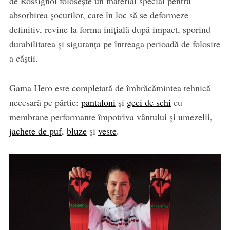
de Rossignol folosește un material special pentru
absorbirea șocurilor, care în loc să se deformeze
definitiv, revine la forma inițială după impact, sporind
durabilitatea și siguranța pe întreaga perioadă de folosire
a căștii.
Gama Hero este completată de îmbrăcămintea tehnică
necesară pe pârtie:
pantaloni
și
geci de schi
cu
membrane performante împotriva vântului și umezelii,
jachete de puf
,
bluze
și
veste
.