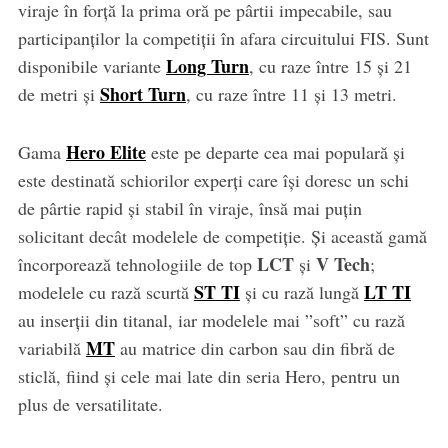
viraje în forță la prima oră pe pârtii impecabile, sau
participanților la competiții în afara circuitului FIS. Sunt
Long Turn
disponibile variante
, cu raze între 15 și 21
Short Turn
de metri și
, cu raze între 11 și 13 metri.
Hero Elite
Gama
este pe departe cea mai populară și
este destinată schiorilor experți care își doresc un schi
de pârtie rapid și stabil în viraje, însă mai puțin
solicitant decât modelele de competiție. Și această gamă
LCT
V Tech
încorporează tehnologiile de top
și
;
ST TI
LT TI
modelele cu rază scurtă
și cu rază lungă
au inserții din titanal, iar modelele mai ”soft” cu rază
MT
variabilă
au matrice din carbon sau din fibră de
sticlă, fiind și cele mai late din seria Hero, pentru un
plus de versatilitate.