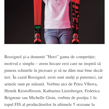
Rossignol și-a denumit ”Hero” gama de competiție;
motivul e simplu – avem fiecare eroi care ne inspiră să
punem schiurile în picioare și să ne dăm mai bine decât
ieri. În cazul Rossignol, eroii sunt mulți și puternici, iar
armele sunt pe măsură. Vorbim aici de Petra Vlhova,
Henrik Kristoffersen, Katharina Liensberger, Federica
Brignone sau Michelle Gisin, vorbim de poziția 1 în
topul FIS al producătorilor în ultimele 5 sezoane la