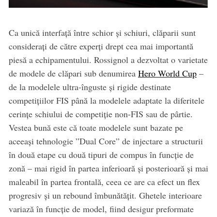
Ca unică interfață între schior și schiuri, clăparii sunt
considerați de către experți drept cea mai importantă
piesă a echipamentului. Rossignol a dezvoltat o varietate
de modele de clăpari sub denumirea
Hero World Cup
–
de la modelele ultra-înguste și rigide destinate
competițiilor FIS până la modelele adaptate la diferitele
cerințe schiului de competiție non-FIS sau de pârtie.
Vestea bună este că toate modelele sunt bazate pe
aceeași tehnologie ”Dual Core” de injectare a structurii
în două etape cu două tipuri de compus în funcție de
zonă – mai rigid în partea inferioară și posterioară și mai
maleabil în partea frontală, ceea ce are ca efect un flex
progresiv și un rebound îmbunătățit. Ghetele interioare
variază în funcție de model, fiind desigur preformate