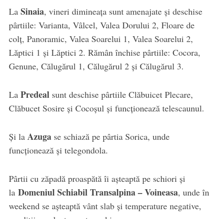
Sinaia
La
, vineri dimineața sunt amenajate și deschise
pârtiile: Varianta, Vâlcel, Valea Dorului 2, Floare de
colț, Panoramic, Valea Soarelui 1, Valea Soarelui 2,
Lăptici 1 și Lăptici 2. Rămân închise pârtiile: Cocora,
Genune, Călugărul 1, Călugărul 2 și Călugărul 3.
Predeal
La
sunt deschise pârtiile Clăbuicet Plecare,
Clăbucet Sosire și Cocoșul și funcționează telescaunul.
Azuga
Și la
se schiază pe pârtia Sorica, unde
funcționează și telegondola.
Pârtii cu zăpadă proaspătă îi așteaptă pe schiori și
Domeniul Schiabil Transalpina – Voineasa
la
, unde în
weekend se așteaptă vânt slab și temperature negative,