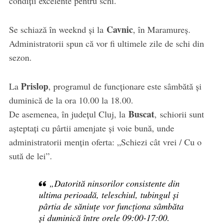
condiții excelente pentru schi.
Cavnic
Se schiază în weeknd și la
, în Maramureș.
Administratorii spun că vor fi ultimele zile de schi din
sezon.
Prislop
La
, programul de funcționare este sâmbătă și
duminică de la ora 10.00 la 18.00.
Buscat
De asemenea, în județul Cluj, la
, schiorii sunt
așteptați cu pârtii amenjate și voie bună, unde
administratorii mențin oferta: „Schiezi cât vrei / Cu o
sută de lei”.
„Datorită ninsorilor consistente din
ultima perioadă, teleschiul, tubingul și
pârtia de săniuțe vor funcționa sâmbăta
și duminică între orele 09:00-17:00.