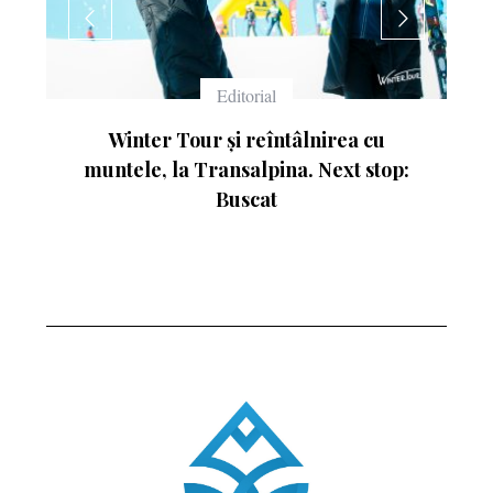
Echipament
Ce înseamnă numerele de pe schiuri
p: