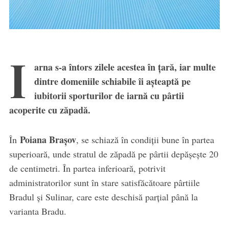
I
arna s-a întors zilele acestea în țară, iar multe
dintre domeniile schiabile îi așteaptă pe
iubitorii sporturilor de iarnă cu pârtii
acoperite cu zăpadă.
Poiana Brașov
În
, se schiază în condiții bune în partea
superioară, unde stratul de zăpadă pe pârtii depășește 20
de centimetri. În partea inferioară, potrivit
administratorilor sunt în stare satisfăcătoare pârtiile
Bradul și Sulinar, care este deschisă parțial până la
varianta Bradu.