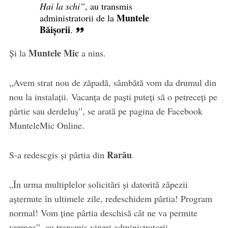
Hai la schi”
, au transmis
Muntele
administratorii de la
Băișorii
.
Muntele Mic
Și la
a nins.
„Avem strat nou de zăpadă, sâmbătă vom da drumul din
nou la instalații. Vacanța de paști puteți să o petreceți pe
pârtie sau derdeluș”, se arată pe pagina de Facebook
MunteleMic Online.
Rarău
S-a redescgis și pârtia din
.
„În urma multiplelor solicitări și datorită zăpezii
așternute în ultimele zile, redeschidem pârtia! Program
normal! Vom ține pârtia deschisă cât ne va permite
vremea”, au transmis vineri administratorii.