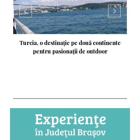
nente
Experimentează turismul activ în
Ungaria. Budapesta va fi gazda
Campionatului Mondial de Atletism
2023