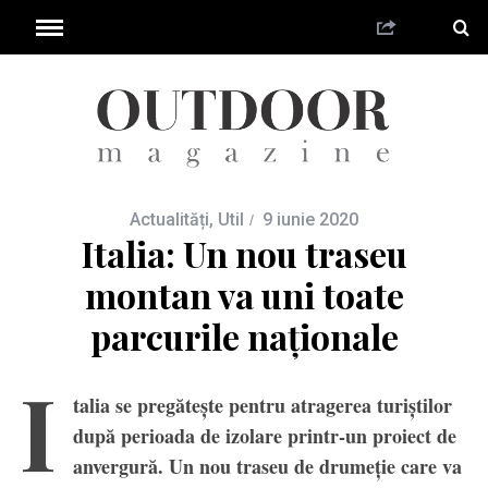
Actualități
,
Util
9 iunie 2020
Italia: Un nou traseu
montan va uni toate
parcurile naționale
I
talia se pregătește pentru atragerea turiștilor
după perioada de izolare printr-un proiect de
anvergură. Un nou traseu de drumeție care va