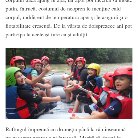
puțin, întrucât costumul de neopren le menține cald
corpul, indiferent de temperatura apei și le asigură și o
flotabilitate crescută. De la vârsta de doisprezece ani pot
participa la aceleași ture ca și adulții.
Raftingul împreună cu drumeția până la râu înseamnă
un program pentru o zi întreagă. Merită să dormi în