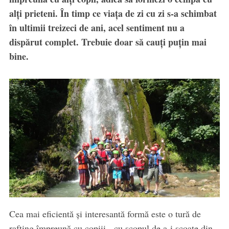
alți prieteni. În timp ce viața de zi cu zi s-a schimbat
în ultimii treizeci de ani, acel sentiment nu a
dispărut complet. Trebuie doar să cauți puțin mai
bine.
Cea mai eficientă și interesantă formă este o tură de
rafting împreună cu copiii, cu scopul de a-i scoate din