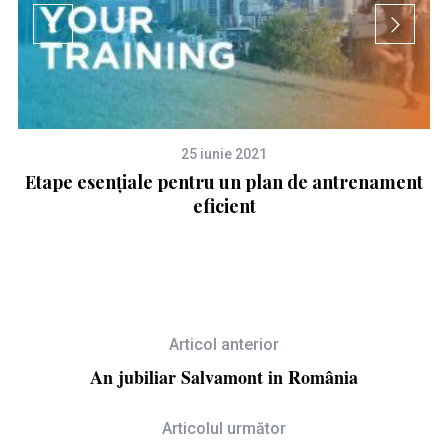
25 iunie 2021
Etape esențiale pentru un plan de antrenament
9
eficient
Articol anterior
An jubiliar Salvamont in România
Articolul următor