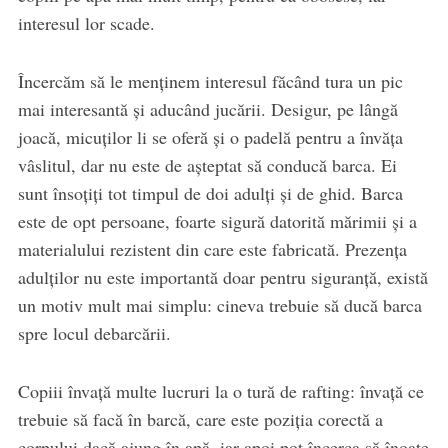
interesul lor scade.
Încercăm să le menținem interesul făcând tura un pic
mai interesantă și aducând jucării. Desigur, pe lângă
joacă, micuților li se oferă și o padelă pentru a învăța
vâslitul, dar nu este de așteptat să conducă barca. Ei
sunt însoțiți tot timpul de doi adulți și de ghid. Barca
este de opt persoane, foarte sigură datorită mărimii și a
materialului rezistent din care este fabricată. Prezența
adulților nu este importantă doar pentru siguranță, există
un motiv mult mai simplu: cineva trebuie să ducă barca
spre locul debarcării.
Copiii învață multe lucruri la o tură de rafting: învață ce
trebuie să facă în barcă, care este poziția corectă a
corpului dacă ajung în apă, iar apoi pot încerca să înoate