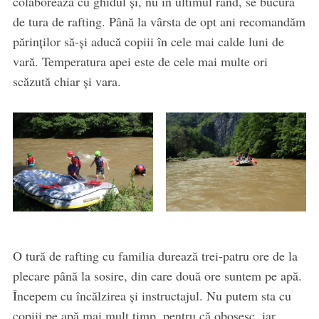
colaborează cu ghidul și, nu în ultimul rând, se bucură
de tura de rafting. Până la vârsta de opt ani recomandăm
părinților să-și aducă copiii în cele mai calde luni de
vară. Temperatura apei este de cele mai multe ori
scăzută chiar și vara.
O tură de rafting cu familia durează trei-patru ore de la
plecare până la sosire, din care două ore suntem pe apă.
Începem cu încălzirea și instructajul. Nu putem sta cu
copiii pe apă mai mult timp, pentru că obosesc, iar