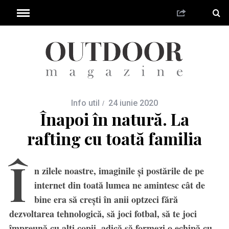
Info util
24 iunie 2020
Înapoi în natură. La
rafting cu toată familia
Î
n zilele noastre, imaginile și postările de pe
internet din toată lumea ne amintesc cât de
bine era să crești în anii optzeci fără
dezvoltarea tehnologică, să joci fotbal, să te joci
împreună cu alți copii, adică să formezi o echipă cu