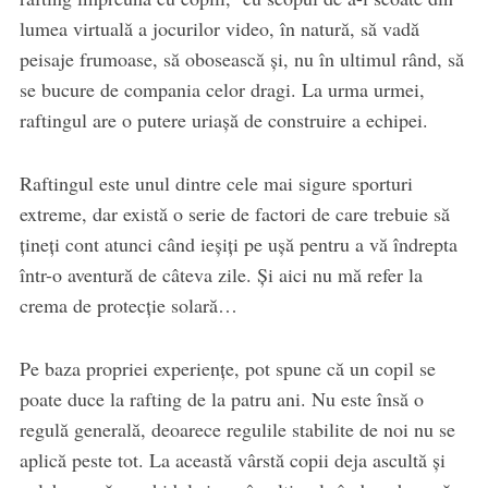
lumea virtuală a jocurilor video, în natură, să vadă
peisaje frumoase, să obosească și, nu în ultimul rând, să
se bucure de compania celor dragi. La urma urmei,
raftingul are o putere uriașă de construire a echipei.
Raftingul este unul dintre cele mai sigure sporturi
extreme, dar există o serie de factori de care trebuie să
țineți cont atunci când ieșiți pe ușă pentru a vă îndrepta
într-o aventură de câteva zile. Și aici nu mă refer la
crema de protecție solară…
Pe baza propriei experiențe, pot spune că un copil se
poate duce la rafting de la patru ani. Nu este însă o
regulă generală, deoarece regulile stabilite de noi nu se
aplică peste tot. La această vârstă copii deja ascultă și