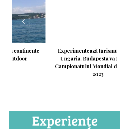
nte
Experimentează turismul activ în
Ungaria. Budapesta va fi gazda
Campionatului Mondial de Atletism
2023