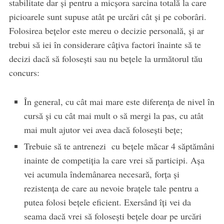
stabilitate dar și pentru a micșora sarcina totală la care
picioarele sunt supuse atât pe urcări cât și pe coborâri.
Folosirea bețelor este mereu o decizie personală, și ar
trebui să iei în considerare câțiva factori înainte să te
decizi dacă să folosești sau nu bețele la următorul tău
concurs:
În general, cu cât mai mare este diferența de nivel în
cursă și cu cât mai mult o să mergi la pas, cu atât
mai mult ajutor vei avea dacă folosești bețe;
Trebuie să te antrenezi cu bețele măcar 4 săptămâni
inainte de competiția la care vrei să participi. Așa
vei acumula îndemânarea necesară, forța și
rezistența de care au nevoie brațele tale pentru a
putea folosi bețele eficient. Exersând îți vei da
seama dacă vrei să folosești bețele doar pe urcări