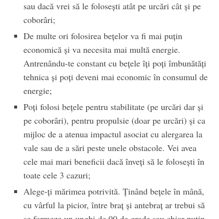
sau dacă vrei să le folosești atât pe urcări cât și pe
coborâri;
De multe ori folosirea bețelor va fi mai puțin
economică și va necesita mai multă energie.
Antrenându-te constant cu bețele îți poți îmbunătăți
tehnica și poți deveni mai economic în consumul de
energie;
Poți folosi bețele pentru stabilitate (pe urcări dar și
pe coborâri), pentru propulsie (doar pe urcări) și ca
mijloc de a atenua impactul asociat cu alergarea la
vale sau de a sări peste unele obstacole. Vei avea
cele mai mari beneficii dacă înveți să le folosești în
toate cele 3 cazuri;
Alege-ți mărimea potrivită. Ținând bețele în mână,
cu vârful la picior, între braț și antebraț ar trebui să
se formeze un unghi de 90 de grade sau chiar puțin