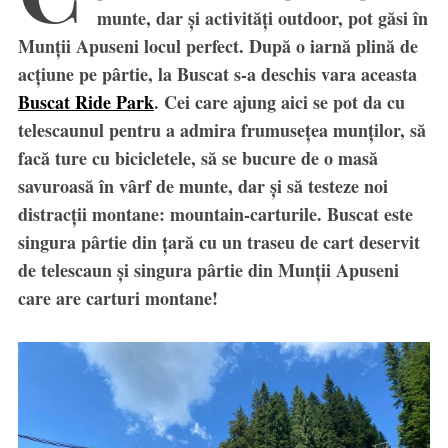
munte, dar și activități outdoor, pot găsi în
Munții Apuseni locul perfect. După o iarnă plină de
acțiune pe pârtie, la Buscat s-a deschis vara aceasta
Buscat Ride Park
. Cei care ajung aici se pot da cu
telescaunul pentru a admira frumusețea munților, să
facă ture cu bicicletele, să se bucure de o masă
savuroasă în vârf de munte, dar și să testeze noi
distracții montane: mountain-carturile. Buscat este
singura pârtie din țară cu un traseu de cart deservit
de telescaun și singura pârtie din Munții Apuseni
care are carturi montane!