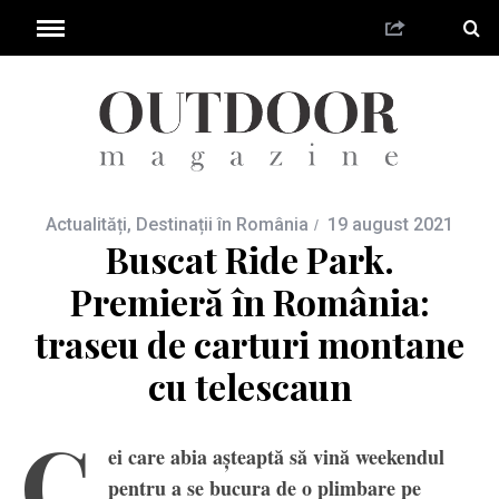
Actualități
,
Destinații în România
19 august 2021
Buscat Ride Park.
Premieră în România:
traseu de carturi montane
cu telescaun
C
ei care abia așteaptă să vină weekendul
pentru a se bucura de o plimbare pe