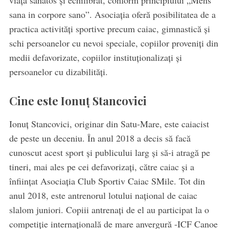
viaţă sănătos și echilibrat, conform principiului „Mens
sana in corpore sano”. Asociația oferă posibilitatea de a
practica activități sportive precum caiac, gimnastică și
schi persoanelor cu nevoi speciale, copiilor proveniți din
medii defavorizate, copiilor instituționalizați și
persoanelor cu dizabilități.
Cine este Ionuț Stancovici
Ionuț Stancovici, originar din Satu-Mare, este caiacist
de peste un deceniu. În anul 2018 a decis să facă
cunoscut acest sport și publicului larg și să-i atragă pe
tineri, mai ales pe cei defavorizați, către caiac și a
înființat Asociația Club Sportiv Caiac SMile. Tot din
anul 2018, este antrenorul lotului național de caiac
slalom juniori. Copiii antrenați de el au participat la o
competiție internațională de mare anvergură -ICF Canoe