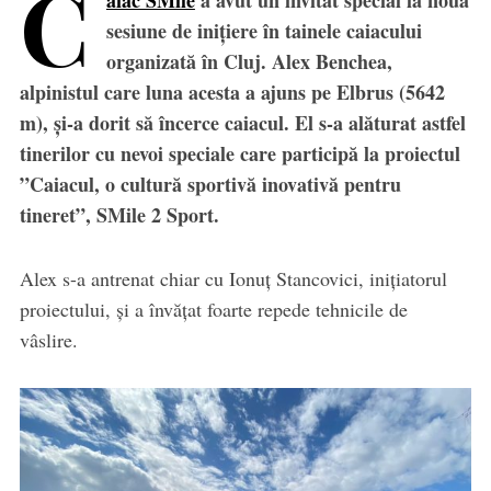
C
aiac SMile
a avut un invitat special la noua
sesiune de inițiere în tainele caiacului
organizată în Cluj. Alex Benchea,
alpinistul care luna acesta a ajuns pe Elbrus (5642
m), și-a dorit să încerce caiacul. El s-a alăturat astfel
tinerilor cu nevoi speciale care participă la proiectul
”Caiacul, o cultură sportivă inovativă pentru
tineret”, SMile 2 Sport.
Alex s-a antrenat chiar cu Ionuț Stancovici, inițiatorul
proiectului, și a învățat foarte repede tehnicile de
vâslire.