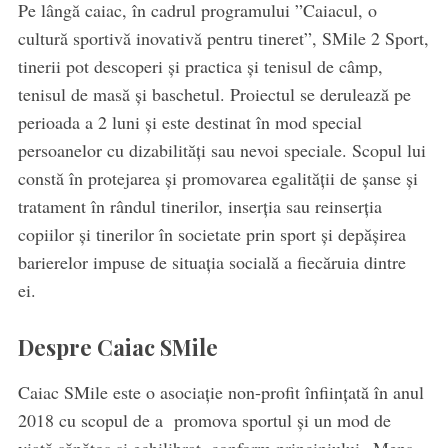
Pe lângă caiac, în cadrul programului ”Caiacul, o
cultură sportivă inovativă pentru tineret”, SMile 2 Sport,
tinerii pot descoperi și practica și tenisul de câmp,
tenisul de masă și baschetul. Proiectul se derulează pe
perioada a 2 luni și este destinat în mod special
persoanelor cu dizabilități sau nevoi speciale. Scopul lui
constă în protejarea și promovarea egalității de șanse și
tratament în rândul tinerilor, inserția sau reinserția
copiilor și tinerilor în societate prin sport și depășirea
barierelor impuse de situația socială a fiecăruia dintre
ei.
Despre Caiac SMile
Caiac SMile este o asociație non-profit înființată în anul
2018 cu scopul de a promova sportul şi un mod de