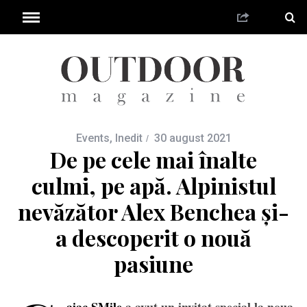
Events
,
Inedit
30 august 2021
De pe cele mai înalte
culmi, pe apă. Alpinistul
nevăzător Alex Benchea și-
a descoperit o nouă
pasiune