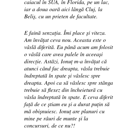
caiacul în SUA, în Florida, pe un lac,
iar a doua oară aici lângă Cluj, la
Beliș, cu un prieten de facultate.
E faină senzația. Îmi place și viteza.
Am învățat ceva nou. Aceasta este o
vâslă diferită. Eu până acum am folosit
o vâslă care avea palele în aceeași
direcție. Astăzi, Ionuț m-a învățat că
atunci când fac dreapta, vâsla trebuie
îndreptată în spate și vâslesc spre
dreapta. Apoi ca să vâslesc spre stânga
trebuie să flexez din încheietură cu
vâsla îndreptată în spate. E ceva diferit
față de ce știam eu și a durat puțin să
mă obișnuiesc. Ionuț are planuri cu
mine pe râuri de munte și la
concursuri, de ce nu?!