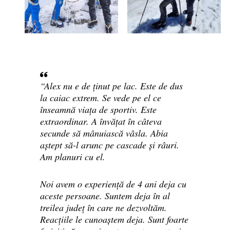
“Alex nu e de ținut pe lac. Este de dus
la caiac extrem. Se vede pe el ce
înseamnă viața de sportiv. Este
extraordinar. A învățat în câteva
secunde să mânuiască vâsla. Abia
aștept să-l arunc pe cascade și râuri.
Am planuri cu el.
Noi avem o experiență de 4 ani deja cu
aceste persoane. Suntem deja în al
treilea județ în care ne dezvoltăm.
Reacțiile le cunoaștem deja. Sunt foarte