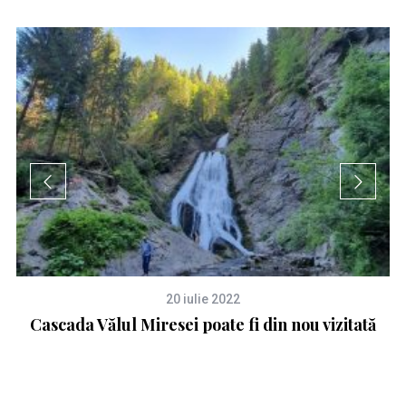
20 iulie 2022
e
Cascada Vălul Miresei poate fi din nou vizitată
Un
ția