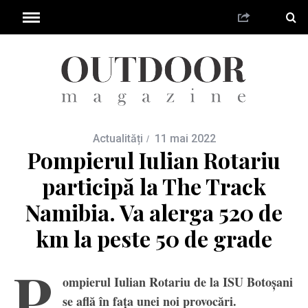
Actualități
11 mai 2022
Pompierul Iulian Rotariu
participă la The Track
Namibia. Va alerga 520 de
km la peste 50 de grade
P
ompierul Iulian Rotariu de la ISU Botoșani
se află în fața unei noi provocări.