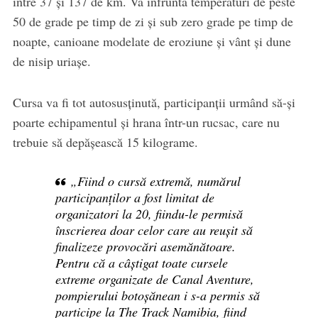
între 37 și 137 de km. Va înfrunta temperaturi de peste
50 de grade pe timp de zi și sub zero grade pe timp de
noapte, canioane modelate de eroziune și vânt și dune
de nisip uriașe.
Cursa va fi tot autosusţinută, participanții urmând să-şi
poarte echipamentul şi hrana într-un rucsac, care nu
trebuie să depășească 15 kilograme.
„Fiind o cursă extremă, numărul
participanților a fost limitat de
organizatori la 20, fiindu-le permisă
înscrierea doar celor care au reușit să
finalizeze provocări asemănătoare.
Pentru că a câștigat toate cursele
extreme organizate de Canal Aventure,
pompierului botoșănean i s-a permis să
participe la The Track Namibia, fiind