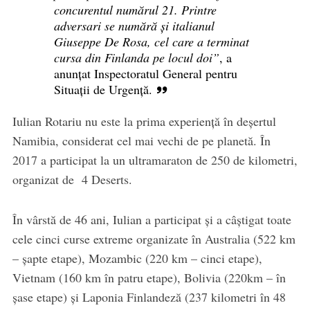
concurentul numărul 21. Printre
adversari se numără și italianul
Giuseppe De Rosa, cel care a terminat
cursa din Finlanda pe locul doi”
, a
anunțat Inspectoratul General pentru
Situații de Urgență.
Iulian Rotariu nu este la prima experiență în deșertul
Namibia, considerat cel mai vechi de pe planetă. În
2017 a participat la un ultramaraton de 250 de kilometri,
organizat de 4 Deserts.
În vârstă de 46 ani, Iulian a participat și a câștigat toate
cele cinci curse extreme organizate în Australia (522 km
– șapte etape), Mozambic (220 km – cinci etape),
Vietnam (160 km în patru etape), Bolivia (220km – în
șase etape) și Laponia Finlandeză (237 kilometri în 48