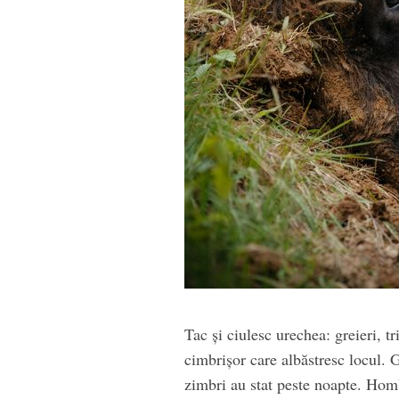
Tac și ciulesc urechea: greieri, t
cimbrișor care albăstresc locul. 
zimbri au stat peste noapte. Hom