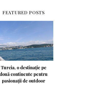
FEATURED POSTS
Experimentează
Olanda la firul lalelei
turismul activ în
Ungaria. Budapesta va fi
gazda Campionatului
Mondial de Atletism
2023