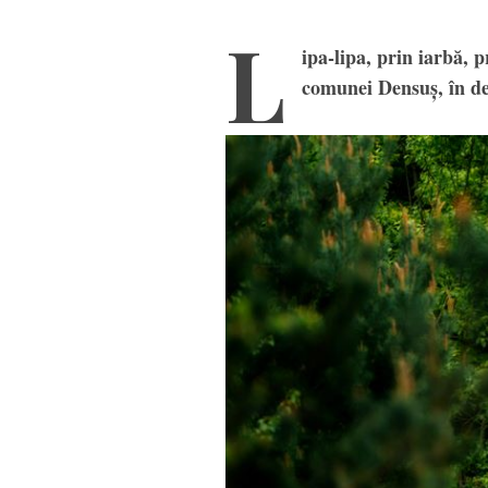
L
ipa-lipa, prin iarbă, 
comunei Densuș, în de
Ola