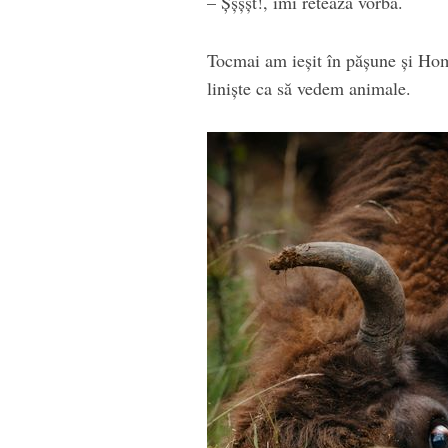
– Șșșșt!, îmi retează vorba.
Tocmai am ieșit în pășune și Hom
liniște ca să vedem animale.