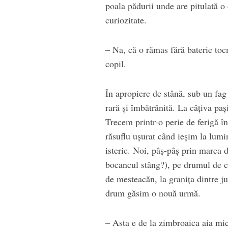
poala pădurii unde are pitulată
curiozitate.
– Na, că o rămas fără baterie t
copil.
În apropiere de stână, sub un fag
rară și îmbătrânită. La câțiva paș
Trecem printr-o perie de ferigă îna
răsuflu ușurat când ieșim la lumin
isteric. Noi, pâș-pâș prin marea d
bocancul stâng?), pe drumul de c
de mesteacăn, la granița dintre j
drum găsim o nouă urmă.
– Asta e de la zimbroaica aia mic