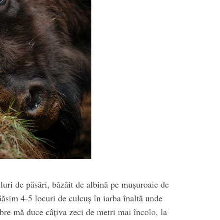
riluri de păsări, bâzâit de albină pe mușuroaie de
Găsim 4-5 locuri de culcuș în iarba înaltă unde
bre mă duce câțiva zeci de metri mai încolo, la