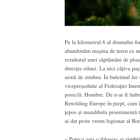
Pe la kilometrul 6 al drumului fo
abandonăm mașina de teren ce ne-
rezultatul unei săptămâni de ploa
direcția stânei. La nici câțiva p
urmă de zimbru. În buletinul lui 
vicepreședinte al Federației Inter
poreclă: Hombre. De n-ar fi îmbră
Rewilding Europe în piept, cum îl
țepos și mandibula proeminentă tr
ai dat peste vreun legionar al Ro
– Poteca asta o folosesc și zimbr