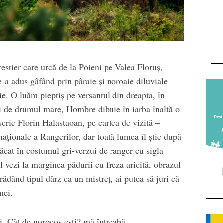
restier care urcă de la Poieni pe Valea Floruș,
a adus gâfând prin pâraie și noroaie diluviale –
ie. O luăm pieptiș pe versantul din dreapta, în
ași de drumul mare, Hombre dibuie în iarba înaltă o
scrie Florin Halastaoan, pe cartea de vizită –
naționale a Rangerilor, dar toată lumea îl știe după
cat în costumul gri-verzui de ranger cu sigla
 vezi la marginea pădurii cu freza aricită, obrazul
ădând tipul dârz ca un mistreț, ai putea să juri că
mei.
ii. Cât de norocos ești? mă întreabă.