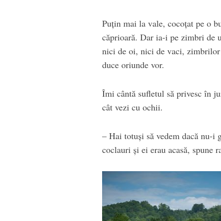
Puțin mai la vale, cocoțat pe o b
căprioară. Dar ia-i pe zimbri de
nici de oi, nici de vaci, zimbrilor
duce oriunde vor.
Îmi cântă sufletul să privesc în j
cât vezi cu ochii.
– Hai totuși să vedem dacă nu-i g
coclauri și ei erau acasă, spune r