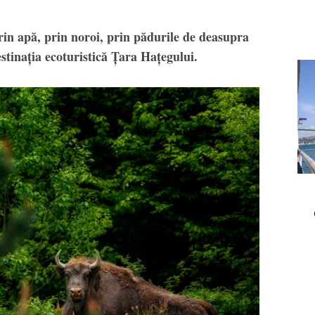
prin apă, prin noroi, prin pădurile de deasupra
stinația ecoturistică Țara Hațegului.
nda la firul lalelei
Turcia, o destinație pe
două continente pentru
pasionații de outdoor