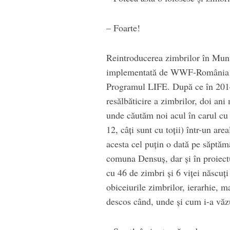
– Foarte!
Reintroducerea zimbrilor în Munț
implementată de WWF-România și
Programul LIFE. După ce în 2014,
resălbăticire a zimbrilor, doi ani 
unde căutăm noi acul în carul cu 
12, câți sunt cu toții) într-un ar
acesta cel puțin o dată pe săptă
comuna Densuș, dar și în proiect
cu 46 de zimbri și 6 viței născuț
obiceiurile zimbrilor, ierarhie, ma
descos când, unde și cum i-a văz