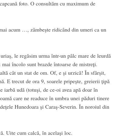
 o capcană foto. O consultăm cu maximum de
ocmai acum …, zâmbește ridicând din umeri ca un
 uriaș, le regăsim urma într-un pâlc mare de leurdă
i mai încolo sunt brazde întoarse de mistreți.
ltă cât un stat de om. Of, e și urzică! În sfârșit,
ă. E trecut de ora 9, soarele pripește, greierii țipă
e iarbă udă (totuși, de ce-oi avea apă doar în
oamă care ne readuce în umbra unei păduri tinere
udețele Hunedoara și Caraș-Severin. În noroiul din
ă. Uite cum calcă, în același loc.