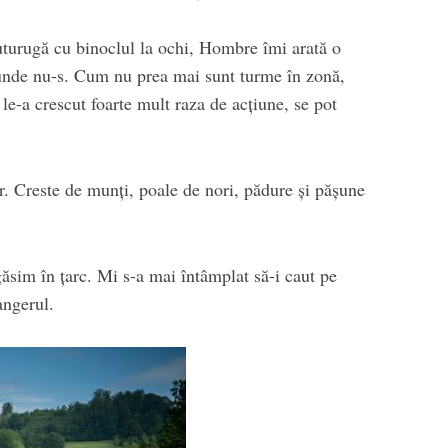
uturugă cu binoclul la ochi, Hombre îmi arată o
 unde nu-s. Cum nu prea mai sunt turme în zonă,
 le-a crescut foarte mult raza de acțiune, se pot
ur. Creste de munți, poale de nori, pădure și pășune
ăsim în țarc. Mi s-a mai întâmplat să-i caut pe
angerul.