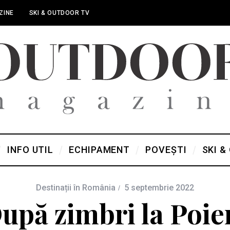
ZINE
SKI & OUTDOOR TV
INFO UTIL
ECHIPAMENT
POVEȘTI
SKI &
Destinații în România
5 septembrie 2022
upă zimbri la Poie