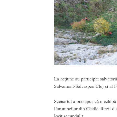
La acțiune au participat salvator
Salvamont-Salvaspeo Cluj și al 
Scenariul a presupus că o echipă 
Porumbeilor din Cheile Turzii du
lovit secundul.ț