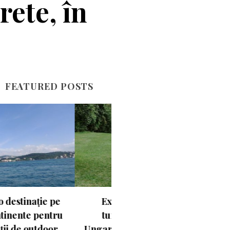
rete, în
FEATURED POSTS
Experimentează
Olanda la firul lalelei
turismul activ în
Ungaria. Budapesta va fi