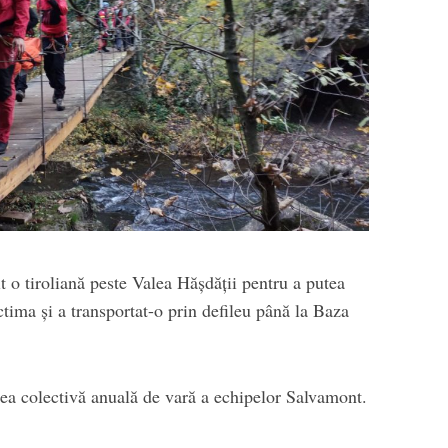
it o tiroliană peste Valea Hășdății pentru a putea
ictima și a transportat-o prin defileu până la Baza
area colectivă anuală de vară a echipelor Salvamont.