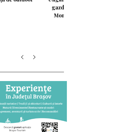
gazda Campionatului
Mondial de Atletism
2023