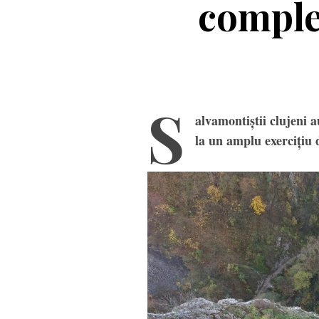
complex
S
alvamontiștii clujeni a
la un amplu exercițiu 
Ola