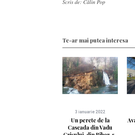
Scris de: Călin Pop
Te-ar mai putea interesa
3 ianuarie 2022
Un perete de la
Av
Cascada din Vadu
Crișului, din Bihor, s-