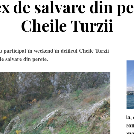
 de salvare din pe
Cheile Turzii
u participat în weekend în defileul Cheile Turzii
de salvare din perete.
nda la firul lalelei
Turcia, o destinație pe
două continente pentru
pasionații de outdoor