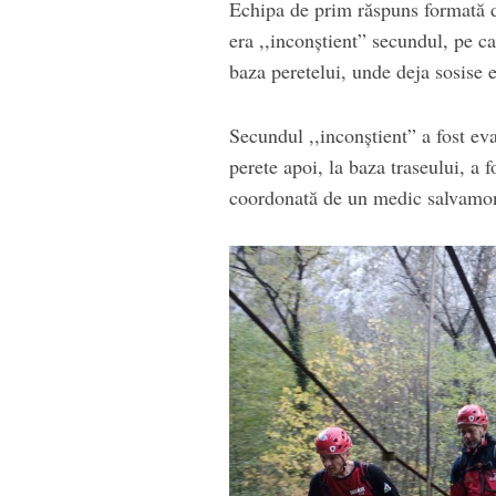
Echipa de prim răspuns formată di
era ,,inconștient” secundul, pe ca
baza peretelui, unde deja sosise 
Secundul ,,inconștient” a fost eva
perete apoi, la baza traseului, a 
coordonată de un medic salvamon