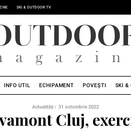
ZINE
SKI & OUTDOOR TV
INFO UTIL
ECHIPAMENT
POVEȘTI
SKI &
Actualități
31 octombrie 2022
vamont Cluj, exerc