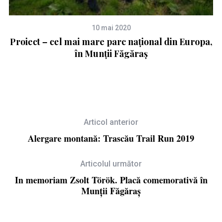
10 mai 2020
35
Proiect – cel mai mare parc național din Europa,
A
în Munții Făgăraș
Articol anterior
Alergare montană: Trascău Trail Run 2019
Articolul următor
In memoriam Zsolt Török. Placă comemorativă în
Munții Făgăraș