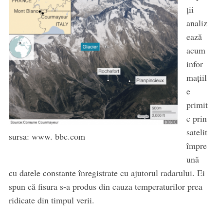
ții
analiz
ează
acum
infor
mațiil
e
primit
e prin
satelit
sursa: www. bbc.com
împre
ună
cu datele constante înregistrate cu ajutorul radarului. Ei
spun că fisura s-a produs din cauza temperaturilor prea
ridicate din timpul verii.