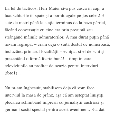
La fel de tacticos, Herr Maier şi-a pus casca în cap, a
luat schiurile în spate şi a pornit agale pe jos cele 2-3
sute de metri până la staţia terminus de la baza pârtiei,
făcând conversaţie cu cine era prin preajmă sau
strângând mâinile admiratorilor. A mai durat puţin până
ne-am regrupat – eram deja o suită destul de numeroasă,
incluzând primarul localităţii – echipat şi el de schi şi
prezentând o formă foarte bună! – timp în care
televiziunile au profitat de ocazie pentru interviuri.
(foto1)
Nu m-am înghesuit, stabilisem deja că vom face
interviul la masa de prânz, aşa că am aşteptat liniştiţi
plecarea schimbând impresii cu jurnaliştii austrieci şi
germani sosiţi special pentru acest eveniment. S-a dat