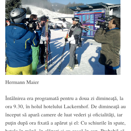
Hermann Maier
Întâlnirea era programată pentru a doua zi dimineaţă, la
ora 9.30, în holul hotelului Lackernhof. De dimineaţă au
început să apară camere de luat vederi şi oficialităţi, iar
puţin după ora fixată a apărut şi el: Cu schiurile în spate,
beţele în mână, în clăpari şi cu cască în cap. Probabil că