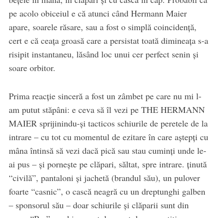
pe acolo obiceiul e că atunci când Hermann Maier
apare, soarele răsare, sau a fost o simplă coincidenţă,
cert e că ceaţa groasă care a persistat toată dimineaţa s-a
risipit instantaneu, lăsând loc unui cer perfect senin şi
soare orbitor.
Prima reacţie sinceră a fost un zâmbet pe care nu mi l-
am putut stăpâni: e ceva să îl vezi pe
THE HERMANN
MAIER sprijinindu-şi tacticos schiurile de peretele de la
intrare – cu tot cu momentul de ezitare în care aştepţi cu
mâna întinsă să vezi dacă pică sau stau cuminţi unde le-
ai pus – şi porneşte pe clăpari, săltat, spre intrare. ţinută
“civilă”, pantaloni şi jachetă (brandul său), un pulover
foarte “casnic”, o cască neagră cu un dreptunghi galben
– sponsorul său – doar schiurile şi clăparii sunt din