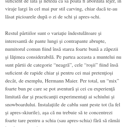
suficient de lată şi netedă că să poată fi abordată lejer, în
viraje largi în cel mai pur stil carving, chiar dacă te-au
lăsat picioarele după o zi de schi şi apres-schi.
Restul pârtiilor sunt o variaţie îndestulătoare şi
interesantă de pante lungi şi contrapante abrupte,
numitorul comun fiind însă starea foarte bună a zăpezii
şi lăţimea considerabilă. Pe partea aceasta a muntelui nu
sunt pârtii de categorie “neagră”, cele “roşii” fiind însă
suficient de rapide chiar şi pentru cei mai pretenţioşi
decât, de exemplu, Hermann Maier. Per total, un “mix”
foarte bun pe care se pot aventură şi cei cu experienţă
limitată dar şi practicanţii experimentaţi ai schiului şi
snowboardului. Instalaţiile de cablu sunt peste tot (la fel
şi apres-skiurile), aşa că nu trebuie să te concentrezi
foarte tare pentru a schia (sau apres-schia) fără să rămâi