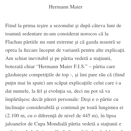
Hermann Maier
Fiind la prima ieşire a sezonului şi după câteva luni de
toamnă sedentare m-am considerat norocos că la
Flachau pârtiile nu sunt extreme şi că gazda noastră se
oprea la fiecare început de variantă pentru alte explicaţii.
Am schiat inevitabil şi pe pârtia vedetă a staţiunii,
botezată chiar “Hermann Maier F.I.S.” – pârtia care
găzduieşte competiţiile de top -, şi îmi pare rău că (fiind
puţin mai în spate) am scăpat explicaţiile celui care i-a
dat numele, la fel şi evoluţia sa, deci nu pot să va
împărtăşesc decât păreri personale: Deşi e o pârtie cu
înclinaţie considerabilă şi continuă pe toată lungimea ei
(2.100 m, cu o diferenţă de nivel de 445 m), în lipsa
jaloanelor de Cupa Mondială pârtia vedetă a staţiunii e