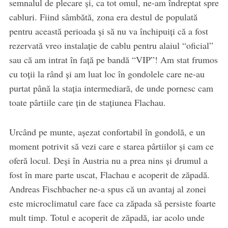
semnalul de plecare şi, ca tot omul, ne-am îndreptat spre
cabluri. Fiind sâmbătă, zona era destul de populată
pentru această perioada şi să nu va închipuiţi că a fost
rezervată vreo instalaţie de cablu pentru alaiul “oficial”
sau că am intrat în faţă pe bandă “VIP”! Am stat frumos
cu toţii la rând şi am luat loc în gondolele care ­ne-au
purtat până la staţia intermediară, de unde pornesc cam
toate pârtiile care ţin de staţiunea Flachau.
Urcând pe munte, aşezat confortabil în gondolă, e un
moment potrivit să vezi care e starea pârtiilor şi cam ce
oferă locul. Deşi în Austria nu a prea nins şi drumul a
fost în mare parte uscat, Flachau e acoperit de zăpadă.
Andreas Fischbacher ne-a spus că un avantaj al zonei
este microclimatul care face ca zăpada să persiste foarte
mult timp. Totul e acoperit de zăpadă, iar acolo unde