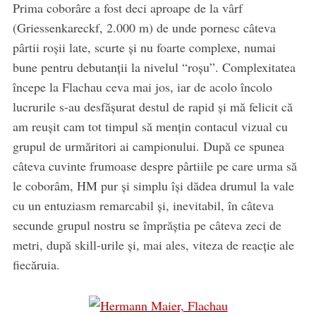
Prima coborâre a fost deci aproape de la vârf
(Griessenkareckf, 2.000 m) de unde pornesc câteva
pârtii roşii late, scurte şi nu foarte complexe, numai
bune pentru debutanţii la nivelul “roşu”. Complexitatea
începe la Flachau ceva mai jos, iar de acolo încolo
lucrurile s-au desfăşurat destul de rapid şi mă felicit că
am reuşit cam tot timpul să menţin contacul vizual cu
grupul de urmăritori ai campionului. După ce spunea
câteva cuvinte frumoase despre pârtiile pe care urma să
le coborâm, HM pur şi simplu îşi dădea drumul la vale
cu un entuziasm remarcabil şi, inevitabil, în câteva
secunde grupul nostru se împrăştia pe câteva zeci de
metri, după skill-urile şi, mai ales, viteza de reacţie ale
fiecăruia.