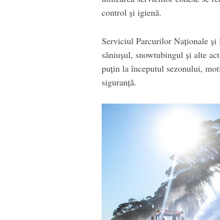
control şi igienă.
Serviciul Parcurilor Naţionale ş
săniuşul, snowtubingul şi alte act
puţin la începutul sezonului, moti
siguranţă.