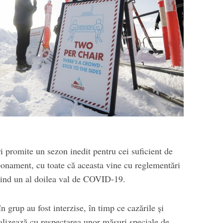
 promite un sezon inedit pentru cei suficient de
bonament, cu toate că aceasta vine cu reglementări
rivind un al doilea val de COVID-19.
n grup au fost interzise, în timp ce cazările şi
ealizează cu respectarea unor măsuri speciale de