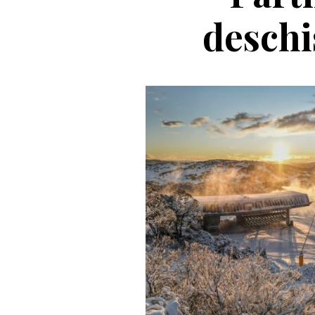
deschi
Casc