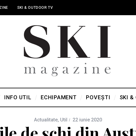
ZINE
SKI & OUTDOOR TV
INFO UTIL
ECHIPAMENT
POVEȘTI
SKI &
Actualitate
,
Util
22 iunie 2020
ile de schi din Aust