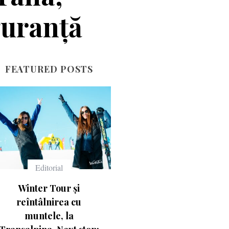
guranţă
FEATURED POSTS
Echipament
Echipament
Ce înseamnă numerele
Casca Salomon Pioneer
de pe schiuri
Visor