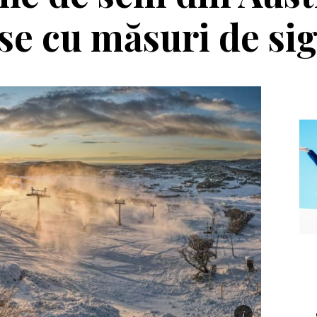
se cu măsuri de si
Echipament
Editorial
a Salomon Pioneer
Winter Tour și
Visor
reîntâlnirea cu
muntele, la