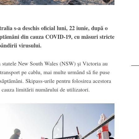
Transalpina. Next stop:
Buscat
ralia s-a deschis oficial luni, 22 iunie, după o
săptămâni din cauza COVID-19, cu măsuri stricte
ândirii virusului.
din statele New South Wales (NSW) şi Victoria au
e transport pe cablu, mai multe urmând să fie puse
 săptămâni. Skipass-urile pentru folosirea acestora
 cauza limitării numărului de utilizatori.