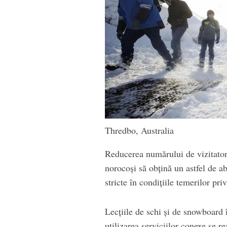
Thredbo, Australia
Reducerea numărului de vizitatori
norocoşi să obţină un astfel de a
stricte în condiţiile temerilor p
Lecţiile de schi şi de snowboard î
utilizarea serviciilor conexe se r