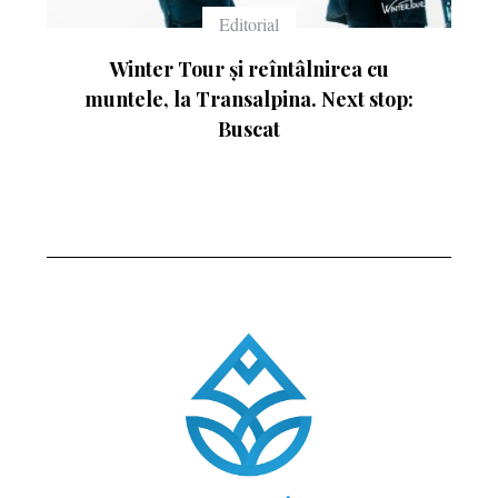
Echipament
Ce înseamnă numerele de pe schiuri
p: