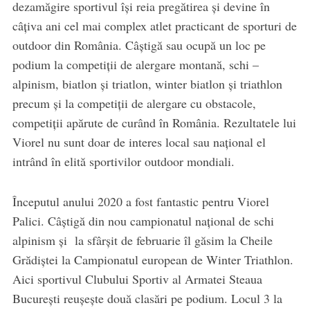
dezamăgire sportivul își reia pregătirea și devine în
câțiva ani cel mai complex atlet practicant de sporturi de
outdoor din România. Câștigă sau ocupă un loc pe
podium la competiții de alergare montană, schi –
alpinism, biatlon și triatlon, winter biatlon și triathlon
precum și la competiții de alergare cu obstacole,
competiții apărute de curând în România. Rezultatele lui
Viorel nu sunt doar de interes local sau național el
intrând în elită sportivilor outdoor mondiali.
​Începutul anului 2020 a fost fantastic pentru Viorel
Palici. Câștigă din nou campionatul național de schi
alpinism și la sfârșit de februarie îl găsim la Cheile
Grădiștei la Campionatul european de Winter Triathlon.
Aici sportivul Clubului Sportiv al Armatei Steaua
București reușește două clasări pe podium. Locul 3 la