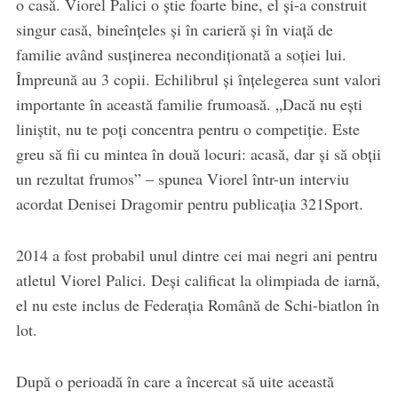
o casă. Viorel Palici o știe foarte bine, el și-a construit
singur casă, bineînțeles și în carieră și în viață de
familie având susținerea necondiționată a soției lui.
Împreună au 3 copii. Echilibrul și înțelegerea sunt valori
importante în această familie frumoasă. „Dacă nu ești
liniștit, nu te poți concentra pentru o competiție. Este
greu să fii cu mintea în două locuri: acasă, dar și să obții
un rezultat frumos” – spunea Viorel într-un interviu
acordat Denisei Dragomir pentru publicația 321Sport.
​2014 a fost probabil unul dintre cei mai negri ani pentru
atletul Viorel Palici. Deși calificat la olimpiada de iarnă,
el nu este inclus de Federația Română de Schi-biatlon în
lot.
​După o perioadă în care a încercat să uite această