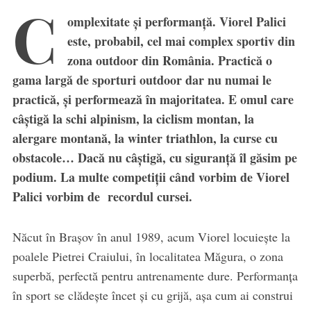
C
omplexitate și performanță. Viorel Palici
este, probabil, cel mai complex sportiv din
zona outdoor din România. Practică o
gama largă de sporturi outdoor dar nu numai le
practică, și performează în majoritatea. E omul care
câștigă la schi alpinism, la ciclism montan, la
alergare montană, la winter triathlon, la curse cu
obstacole… Dacă nu câștigă, cu siguranță îl găsim pe
podium. La multe competiții când vorbim de Viorel
Palici vorbim de recordul cursei.
​Năcut în Brașov în anul 1989, acum Viorel locuiește la
poalele Pietrei Craiului, în localitatea Măgura, o zona
superbă, perfectă pentru antrenamente dure. Performanța
în sport se clădește încet și cu grijă, așa cum ai construi