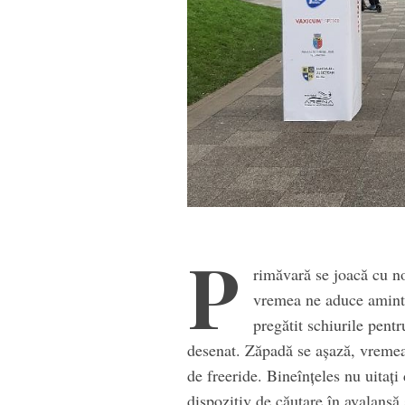
P
rimăvară se joacă cu n
vremea ne aduce aminte 
pregătit schiurile pentr
desenat. Zăpadă se așază, vremea s
de freeride. Bineînțeles nu uitaț
dispozitiv de căutare în avalanșă 