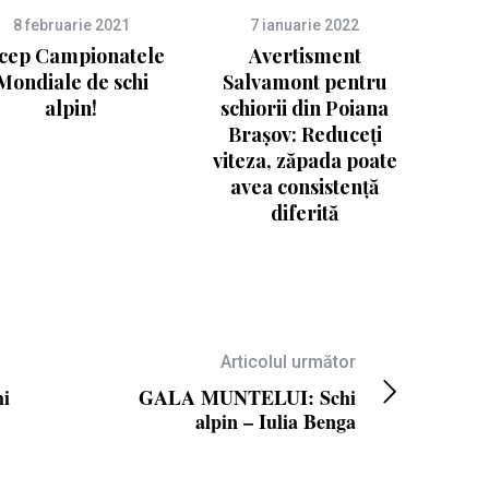
8 februarie 2021
7 ianuarie 2022
cep Campionatele
Avertisment
Mondiale de schi
Salvamont pentru
alpin!
schiorii din Poiana
Brașov: Reduceți
viteza, zăpada poate
avea consistență
diferită
Articolul următor
i
GALA MUNTELUI: Schi
alpin – Iulia Benga