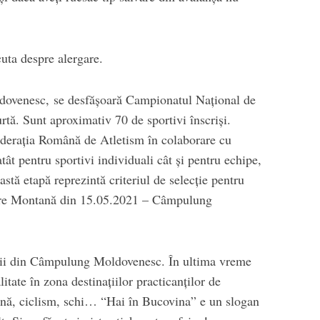
cuta despre alergare.
dovenesc, se desfășoară Campionatul Național de
tă. Sunt aproximativ 70 de sportivi înscriși.
ederația Română de Atletism în colaborare cu
atât pentru sportivi individuali cât și pentru echipe,
stă etapă reprezintă criteriul de selecție pentru
re Montană din 15.05.2021 – Câmpulung
nii din Câmpulung Moldovenesc. În ultima vreme
itate în zona destinațiilor practicanților de
ană, ciclism, schi… “Hai în Bucovina” e un slogan