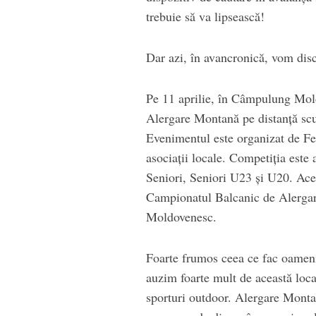
trebuie să va lipsească!
Dar azi, în avancronică, vom dis
Pe 11 aprilie, în Câmpulung Mol
Alergare Montană pe distanță scur
Evenimentul este organizat de F
asociații locale. Competiția este 
Seniori, Seniori U23 și U20. Acea
Campionatul Balcanic de Alerga
Moldovenesc.
Foarte frumos ceea ce fac oame
auzim foarte mult de această local
sporturi outdoor. Alergare Mont