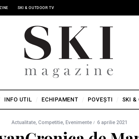
ZINE
SKI & OUTDOOR TV
INFO UTIL
ECHIPAMENT
POVEȘTI
SKI &
Actualitate
,
Competitie
,
Evenimente
6 aprilie 2021
vanCronica de Mar