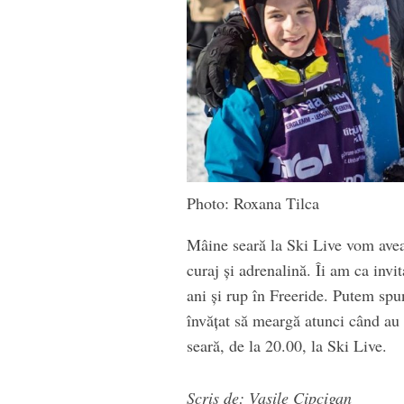
Photo: Roxana Tilca
Mâine seară la Ski Live vom avea
curaj și adrenalină. Îi am ca invi
ani și rup în Freeride. Putem spun
învățat să meargă atunci când au
seară, de la 20.00, la Ski Live.
Scris de: Vasile Cipcigan