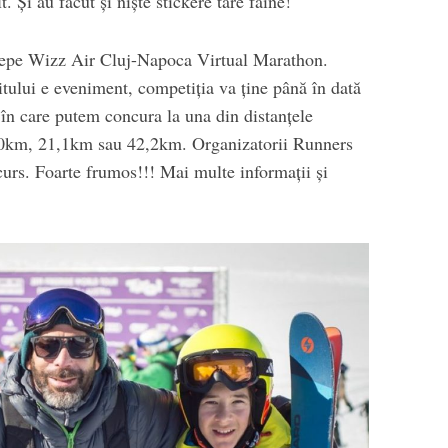
. Și au făcut și niște stickere tare faine!
începe Wizz Air Cluj-Napoca Virtual Marathon.
itului e eveniment, competiția va ține până în dată
 în care putem concura la una din distanțele
10km, 21,1km sau 42,2km. Organizatorii Runners
curs. Foarte frumos!!! Mai multe informații și