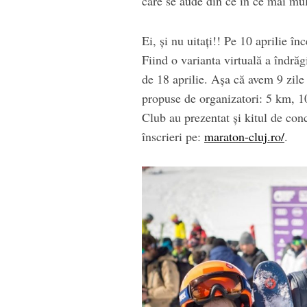
care se aude din ce în ce mai mult
Ei, și nu uitați!! Pe 10 aprilie 
Fiind o varianta virtuală a îndrăg
de 18 aprilie. Așa că avem 9 zile
propuse de organizatori: 5 km, 
Club au prezentat și kitul de con
înscrieri pe:
maraton-cluj.ro/
.