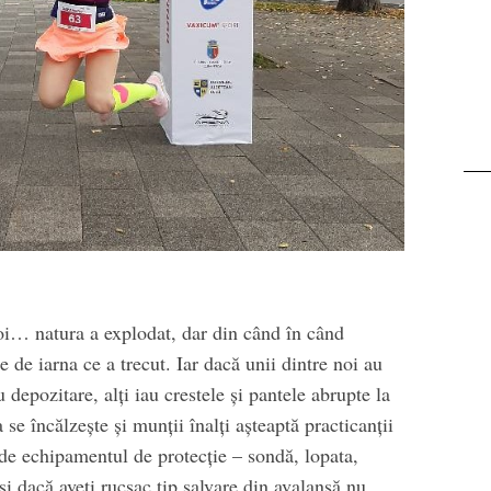
oi… natura a explodat, dar din când în când
de iarna ce a trecut. Iar dacă unii dintre noi au
u depozitare, alți iau crestele și pantele abrupte la
e încălzește și munții înalți așteaptă practicanții
i de echipamentul de protecție – sondă, lopata,
și dacă aveți rucsac tip salvare din avalanșă nu