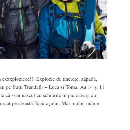
 exxxplozieee!!! Explozie de tinerețe, zăpadă,
tați pe frații Trandafir – Luca și Toma. Au 14 și 11
e că s-au născut cu schiurile în picioare și au
 urcat pe creastă Făgărașului. Mai multe, mâine