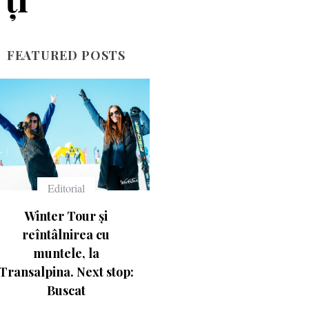
FEATURED POSTS
Echipament
Echipament
Ce înseamnă numerele
Casca Salomon Pioneer
de pe schiuri
Visor