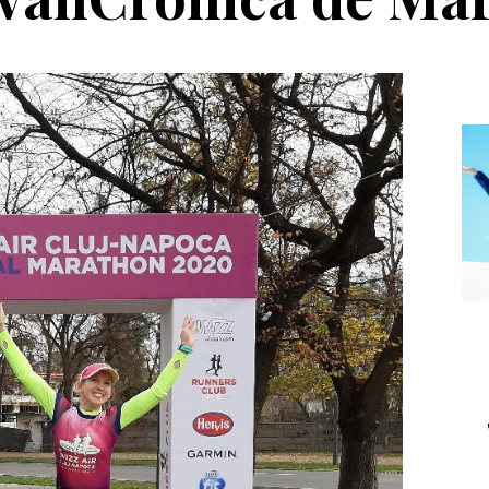
Echipament
Editorial
a Salomon Pioneer
Winter Tour și
Visor
reîntâlnirea cu
muntele, la
Transalpina. Next stop:
Buscat