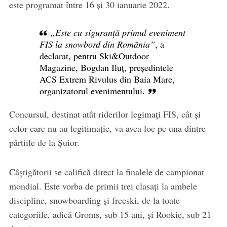
este programat între 16 și 30 ianuarie 2022.
„Este cu siguranță primul eveniment
FIS la snowbord din România”
, a
declarat, pentru Ski&Outdoor
Magazine, Bogdan Iluț, președintele
ACS Extrem Rivulus din Baia Mare,
organizatorul evenimentului.
Concursul, destinat atât riderilor legimați FIS, cât și
celor care nu au legitimație, va avea loc pe una dintre
pârtiile de la Șuior.
Câștigătorii se califică direct la finalele de campionat
mondial. Este vorba de primii trei clasați la ambele
discipline, snowboarding și freeski, de la toate
categoriile, adică Groms, sub 15 ani, și Rookie, sub 21