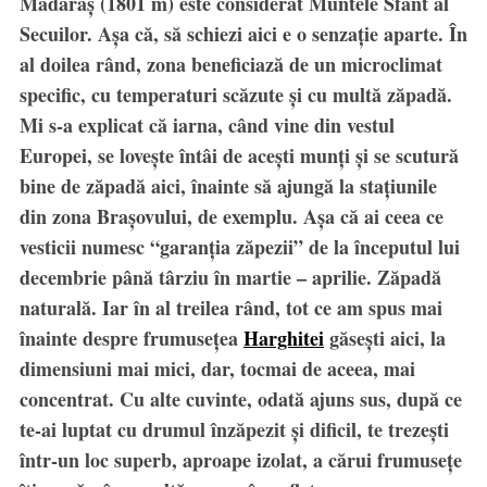
Mădăraș (1801 m) este considerat Muntele Sfânt al
Secuilor. Așa că, să schiezi aici e o senzație aparte. În
al doilea rând, zona beneficiază de un microclimat
specific, cu temperaturi scăzute și cu multă zăpadă.
Mi s-a explicat că iarna, când vine din vestul
Europei, se lovește întâi de acești munți și se scutură
bine de zăpadă aici, înainte să ajungă la stațiunile
din zona Brașovului, de exemplu. Așa că ai ceea ce
vesticii numesc “garanția zăpezii” de la începutul lui
decembrie până târziu în martie – aprilie. Zăpadă
naturală. Iar în al treilea rând, tot ce am spus mai
înainte despre frumusețea
Harghitei
găsești aici, la
dimensiuni mai mici, dar, tocmai de aceea, mai
concentrat. Cu alte cuvinte, odată ajuns sus, după ce
te-ai luptat cu drumul înzăpezit și dificil, te trezești
într-un loc superb, aproape izolat, a cărui frumusețe