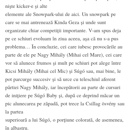
niște kicker-e și alte
elemente ale Snowpark-ului de aici. Un snowpark pe
care se mai antrenează Kinda Geza și unde sunt
organizate chiar competiții importante. V-am spus deja
pe ce schiuri evoluam în ziua aceea, așa că nu s-a pus
problema… În concluzie, cei care iubesc provocările au
parte de ele pe Nagy Mihály (Mihai cel Mare), cei care
vor să alunece frumos și mult pe schiuri pot alege între
Kicsi Mihály (Mihai cel Mic) și Súgó sau, mai bine, le
pot parcurge succesiv și să urce cu teleschiul aferent
pârtiei Nagy Mihály, iar începătorii au parte de cursuri
de inițiere pe Súgó Baby și, după ce deprind măcar un
pic alunecarea pe zăpadă, pot trece la Csillag ösvény sau
la partea
superioară a lui Súgó, o porțiune colorată, de asemenea,
în albastru.