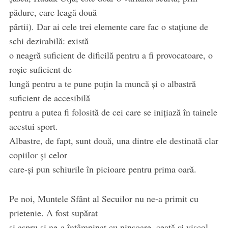
pădure, care leagă două
pârtii). Dar ai cele trei elemente care fac o stațiune de
schi dezirabilă: există
o neagră suficient de dificilă pentru a fi provocatoare, o
roșie suficient de
lungă pentru a te pune puțin la muncă și o albastră
suficient de accesibilă
pentru a putea fi folosită de cei care se inițiază în tainele
acestui sport.
Albastre, de fapt, sunt două, una dintre ele destinată clar
copiilor și celor
care-și pun schiurile în picioare pentru prima oară.
Pe noi, Muntele Sfânt al Secuilor nu ne-a primit cu
prietenie. A fost supărat
și aspru și ne-a întâmpinat cu ninsoare, ceață și viscol.