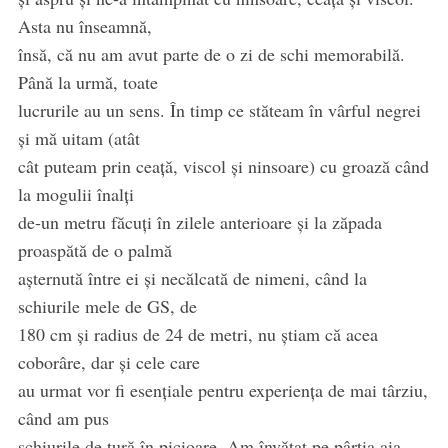
Asta nu înseamnă,
însă, că nu am avut parte de o zi de schi memorabilă.
Până la urmă, toate
lucrurile au un sens. În timp ce stăteam în vârful negrei
și mă uitam (atât
cât puteam prin ceață, viscol și ninsoare) cu groază când
la mogulii înalți
de-un metru făcuți în zilele anterioare și la zăpada
proaspătă de o palmă
așternută între ei și necălcată de nimeni, când la
schiurile mele de GS, de
180 cm și radius de 24 de metri, nu știam că acea
coborâre, dar și cele care
au urmat vor fi esențiale pentru experiența de mai târziu,
când am pus
schiurile de tură în picioare. Am învățat pe pârtia aia