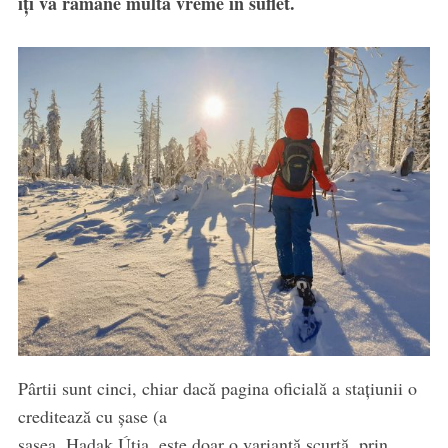
îți va rămâne multă vreme în suflet.
Pârtii sunt cinci, chiar dacă pagina oficială a stațiunii o
creditează cu șase (a
șasea, Hadak Útja, este doar o variantă scurtă, prin