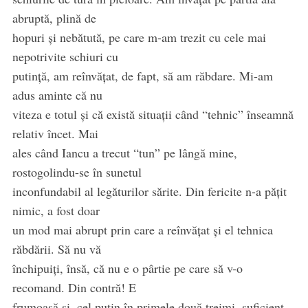
abruptă, plină de
hopuri și nebătută, pe care m-am trezit cu cele mai
nepotrivite schiuri cu
putință, am reînvățat, de fapt, să am răbdare. Mi-am
adus aminte că nu
viteza e totul și că există situații când “tehnic” înseamnă
relativ încet. Mai
ales când Iancu a trecut “tun” pe lângă mine,
rostogolindu-se în sunetul
inconfundabil al legăturilor sărite. Din fericite n-a pățit
nimic, a fost doar
un mod mai abrupt prin care a reînvățat și el tehnica
răbdării. Să nu vă
închipuiți, însă, că nu e o pârtie pe care să v-o
recomand. Din contră! E
frumoasă și, cel puțin în primele două treimi, suficient