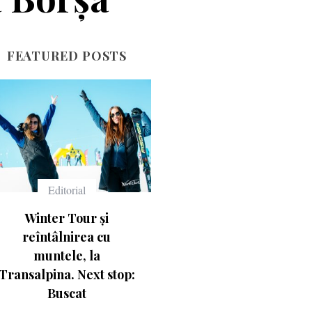
FEATURED POSTS
Editorial
Echipament
Winter Tour și
Ce înseamnă numerele
reîntâlnirea cu
de pe schiuri
muntele, la
salpina. Next stop:
Buscat