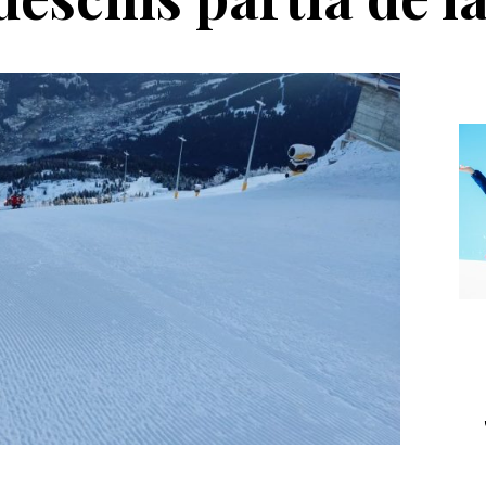
Echipament
Casca Salomon Pioneer
Visor
Tran