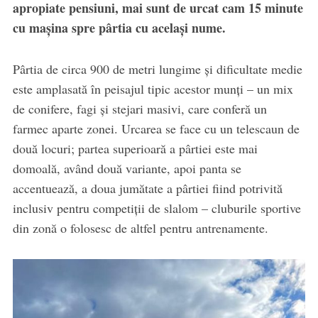
apropiate pensiuni, mai sunt de urcat cam 15 minute
cu mașina spre pârtia cu același nume.
Pârtia de circa 900 de metri lungime și dificultate medie
este amplasată în peisajul tipic acestor munți – un mix
de conifere, fagi și stejari masivi, care conferă un
farmec aparte zonei. Urcarea se face cu un telescaun de
două locuri; partea superioară a pârtiei este mai
domoală, având două variante, apoi panta se
accentuează, a doua jumătate a pârtiei fiind potrivită
inclusiv pentru competiții de slalom – cluburile sportive
din zonă o folosesc de altfel pentru antrenamente.