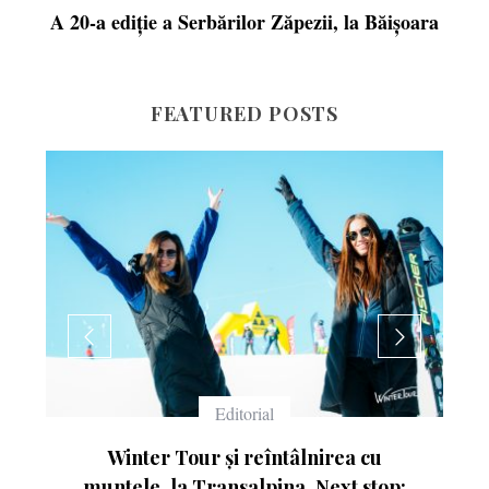
A 20-a ediție a Serbărilor Zăpezii, la Băișoara
FEATURED POSTS
Echipament
Ce înseamnă numerele de pe schiuri
p: