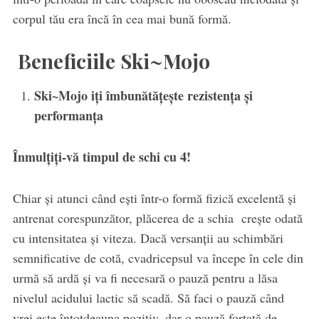
corpul tău era încă în cea mai bună formă.
Beneficiile Ski~Mojo
Ski~Mojo iți îmbunătățește rezistența și
performanța
Înmulțiți-vă timpul de schi cu 4!
Chiar și atunci când ești într-o formă fizică excelentă și
antrenat corespunzător, plăcerea de a schia crește odată
cu intensitatea și viteza. Dacă versanții au schimbări
semnificative de cotă, cvadricepsul va începe în cele din
urmă să ardă și va fi necesară o pauză pentru a lăsa
nivelul acidului lactic să scadă. Să faci o pauză când
vrei este întotdeauna pozitiv, dar o pauză forțată de