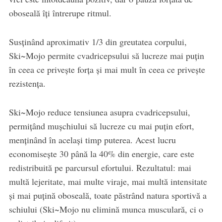
oboseală îți întrerupe ritmul.
Susținând aproximativ 1/3 din greutatea corpului,
Ski~Mojo permite cvadricepsului să lucreze mai puțin
în ceea ce privește forța și mai mult în ceea ce privește
rezistența.
Ski~Mojo reduce tensiunea asupra cvadricepsului,
permițând mușchiului să lucreze cu mai puțin efort,
menținând în același timp puterea. Acest lucru
economisește 30 până la 40% din energie, care este
redistribuită pe parcursul efortului. Rezultatul: mai
multă lejeritate, mai multe viraje, mai multă intensitate
și mai puțină oboseală, toate păstrând natura sportivă a
schiului (Ski~Mojo nu elimină munca musculară, ci o