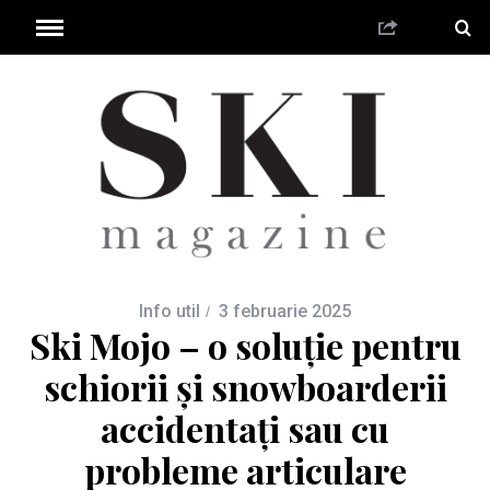
Info util
3 februarie 2025
Ski Mojo – o soluție pentru
schiorii și snowboarderii
accidentați sau cu
probleme articulare