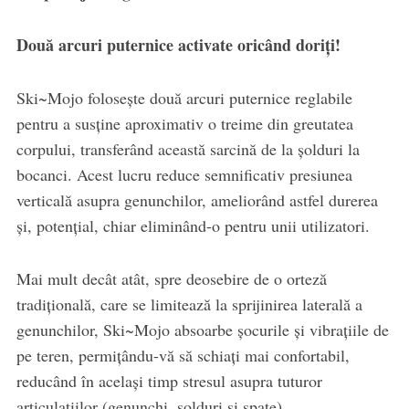
Două arcuri puternice activate oricând doriți!
Ski~Mojo folosește două arcuri puternice reglabile
pentru a susține aproximativ o treime din greutatea
corpului, transferând această sarcină de la șolduri la
bocanci. Acest lucru reduce semnificativ presiunea
verticală asupra genunchilor, ameliorând astfel durerea
și, potențial, chiar eliminând-o pentru unii utilizatori.
Mai mult decât atât, spre deosebire de o orteză
tradițională, care se limitează la sprijinirea laterală a
genunchilor, Ski~Mojo absoarbe șocurile și vibrațiile de
pe teren, permițându-vă să schiați mai confortabil,
reducând în același timp stresul asupra tuturor
articulațiilor (genunchi, șolduri și spate).