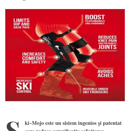
S
ki~Mojo este un sistem ingenios și patentat
care reduce semnificativ solicitarea