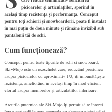
picioarelor și articulațiilor, sporind în
același timp rezistența și performanța. Conceput
pentru toți schiorii și snowboarderii, poate fi instalat
în mai puțin de două minute și rămâne invizibil sub
pantalonii tăi de schi.
Cum funcționează?
Conceput pentru toate tipurile de schi și snowboard,
Ski~Mojo este un exoschelet care, reducând presiunea
asupra picioarelor cu aproximativ 1/3, îți îmbunătățește
rezistența, ameliorând în același timp în mod eficient
efortul asupra membrelor și articulațiilor inferioare.
Arcurile puternice ale Ski-Mojo îți permit să te întorci
într-o perioadă în care coapsele nu oboseau niciodată și