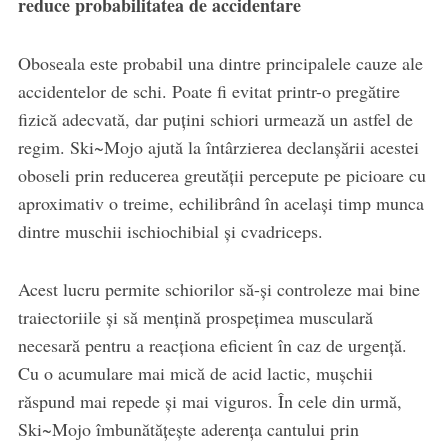
reduce probabilitatea de accidentare
Oboseala este probabil una dintre principalele cauze ale
accidentelor de schi. Poate fi evitat printr-o pregătire
fizică adecvată, dar puțini schiori urmează un astfel de
regim. Ski~Mojo ajută la întârzierea declanșării acestei
oboseli prin reducerea greutății percepute pe picioare cu
aproximativ o treime, echilibrând în același timp munca
dintre muschii ischiochibial și cvadriceps.
Acest lucru permite schiorilor să-și controleze mai bine
traiectoriile și să mențină prospețimea musculară
necesară pentru a reacționa eficient în caz de urgență.
Cu o acumulare mai mică de acid lactic, mușchii
răspund mai repede și mai viguros. În cele din urmă,
Ski~Mojo îmbunătățește aderența cantului prin