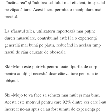
„încărcarea” și îndoirea schiului mai eficient, în special
pe zăpadă tare. Acest lucru permite o manipulare mai
precisă.
La sfârșitul zilei, utilizatorii raportează mai puține
dureri musculare, contribuind astfel la o experiență
generală mai bună pe pârtii, reducând în același timp
riscul de răni cauzate de oboseală.
Ski~Mojo este potrivit pentru toate tipurile de corp
pentru adulți și necesită doar câteva ture pentru a te
obișnui.
Ski~Mojo te va face să schiezi mai mult și mai bine.
Acesta este motivul pentru care 92% dintre cei care l-au
încercat ne-au spus că au fost uimiți de experiența pe