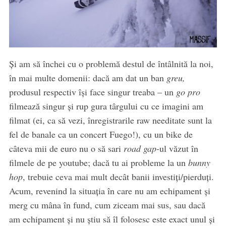
Și am să închei cu o problemă destul de întâlnită la noi,
în mai multe domenii: dacă am dat un ban
greu,
produsul respectiv își face singur treaba – un
go pro
filmează singur și rup gura târgului cu ce imagini am
filmat (ei, ca să vezi, înregistrarile raw needitate sunt la
fel de banale ca un concert Fuego!), cu un bike de
câteva mii de euro nu o să sari
road
gap
-ul văzut în
filmele de pe youtube; dacă tu ai probleme la un
bunny
hop
, trebuie ceva mai mult decât banii investiți/pierduți.
Acum, revenind la situația în care nu am echipament și
merg cu mâna în fund, cum ziceam mai sus, sau dacă
am echipament și nu știu să îl folosesc este exact unul și