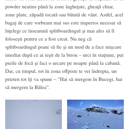
powder neatins până la zone înghețate, gheață chiar,
zone plate, zăpadă tocată sau bătută de vânt. Astfel, acel
bagaj de care vorbeam mai sus este imperios necesar să
înțelegi ce înseamnă splitboardingul și mai ales să îl
folosești pentru ce a fost creat. Nu neg că
splitboardingul poate să fie și un mod de a face mișcare
imediat după ce ai ieșit de la birou – urci în stațiune, pui
pieile de focă și faci o urcare pe noapte până la cabană.
Dar, cu timpul, tot în zona offpiste te vei îndrepta, un
prieten tot îți va spune – “Hai să mergem în Bucegi, hai
să mergem la Bâlea”.