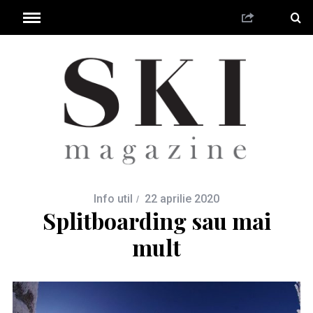
Info util
22 aprilie 2020
Splitboarding sau mai
mult