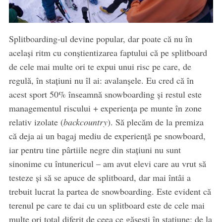
Splitboarding-ul devine popular, dar poate că nu în
același ritm cu conștientizarea faptului că pe splitboard
de cele mai multe ori te expui unui risc pe care, de
regulă, în stațiuni nu îl ai: avalanșele. Eu cred că în
acest sport 50% înseamnă snowboarding și restul este
managementul riscului + experiența pe munte în zone
relativ izolate (
backcountry
). Să plecăm de la premiza
că deja ai un bagaj mediu de experiență pe snowboard,
iar pentru tine pârtiile negre din stațiuni nu sunt
sinonime cu întunericul – am avut elevi care au vrut să
testeze și să se apuce de splitboard, dar mai întâi a
trebuit lucrat la partea de snowboarding. Este evident că
terenul pe care te dai cu un splitboard este de cele mai
multe ori total diferit de ceea ce găsești în stațiune: de la