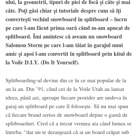
ului, la geometrii, tipuri de piei de focă și câte și mai
câte. Poți găsi chiar și tutoriale despre cum să îți
convertești vechiul snowboard în splitboard – lucru
pe care l-am făcut prima oară când m-am apucat de
splitboard. Îmi amintesc că aveam un snowboard
Salomon Storm pe care l-am tăiat în garajul unui
amic și apoi l-am convertit în splitboard prin kitul de
la Voile D.I.Y. (Do It Yourself).
Splitboarding-ul devine din ce în ce mai popular de la
an la an. Din ’91, când cei de la Voile Utah au lansat
ideea, până azi, aproape fiecare prorider are undeva în
garaj un splitboard pe care îl folosește. Să nu mai spun
că fiecare brand serios de snowboard deține o gamă de
splitboarduri. Cred că a trecut vremea aia când lumea se
întreba: “dar nu te deranjează că ai un board crăpat sub