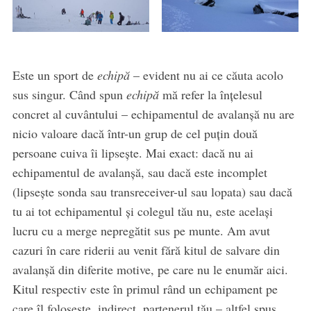
Este un sport de
echipă
– evident nu ai ce căuta acolo
sus singur. Când spun
echipă
mă refer la înțelesul
concret al cuvântului – echipamentul de avalanșă nu are
nicio valoare dacă într-un grup de cel puțin două
persoane cuiva îi lipsește. Mai exact: dacă nu ai
echipamentul de avalanșă, sau dacă este incomplet
(lipsește sonda sau transreceiver-ul sau lopata) sau dacă
tu ai tot echipamentul și colegul tău nu, este același
lucru cu a merge nepregătit sus pe munte. Am avut
cazuri în care riderii au venit fără kitul de salvare din
avalanșă din diferite motive, pe care nu le enumăr aici.
Kitul respectiv este în primul rând un echipament pe
care îl folosește, indirect, partenerul tău – altfel spus,