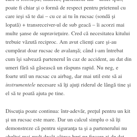
poate fi chiar și o formă de respect pentru prietenul cu
care ieși să te dai – cu ce ai tu în rucsac (sondă și
lopată) + transreceiver-ul de sub geacă – îi acorzi mai
multe șanse de supraviețuire. Cred că necesitatea kitului
trebuie văzută reciproc. Am avut clienți care și-au
cumpărat doar rucsac de avalanșă; când i-am întrebat
cum își salvează partenerul în caz de accident, au dat din
umeri fără să găsească un răspuns rapid. Nu neg, e
foarte util un rucsac cu airbag, dar mai util este să ai
instrumentele
necesare să îți ajuți riderul de lângă tine și
el să te poată ajuta pe tine.
Discuția poate continua: într-adevăr, prețul pentru un kit
și un rucsac este mare. Dar un calcul simplu o să îți
demonstreze că pentru siguranța ta și a partenerului nu
cheltui mai mult decât câteva beri pe fiecare zi de dat.