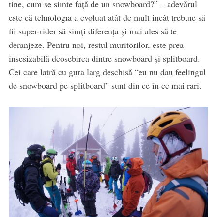
tine, cum se simte față de un snowboard?” – adevărul
este că tehnologia a evoluat atât de mult încât trebuie să
fii super-rider să simți diferența și mai ales să te
deranjeze. Pentru noi, restul muritorilor, este prea
insesizabilă deosebirea dintre snowboard și splitboard.
Cei care latră cu gura larg deschisă “eu nu dau feelingul
de snowboard pe splitboard” sunt din ce în ce mai rari.