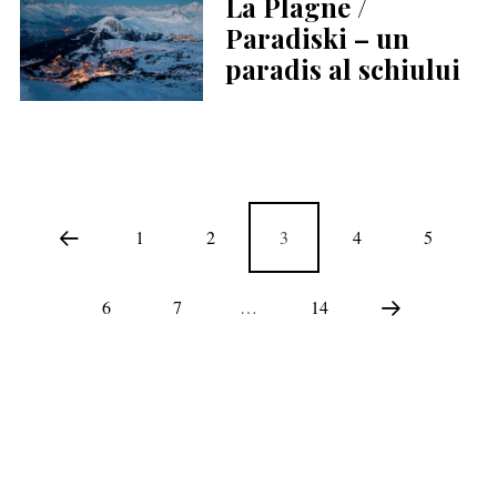
La Plagne /
Paradiski – un
paradis al schiului
1
2
3
4
5
6
7
…
14
COPYRIGHT © 2020 SKI & OUTDOOR MEDIA SRL.
MEDIA KIT
.