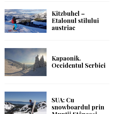
Kitzbuhel –
Etalonul stilului
austriac
Kapaonik.
Occidentul Serbiei
SUA: Cu
snowboardul prin
Munții Stâncoși