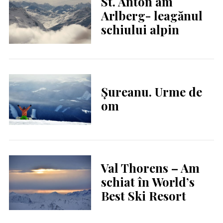
St. Anton am
Arlberg- leagănul
schiului alpin
Șureanu. Urme de
om
Val Thorens – Am
schiat în World’s
Best Ski Resort