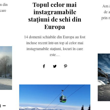
Topul celor mai
m din
Am a
care
instagramabile
de a
prin 
stațiuni de schi din
Europa
14 domenii schiabile din Europa au fost
incluse recent într-un top al celor mai
instagramabile stațiuni, locuri în care
este…
a –