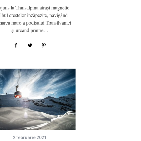
juns la Transalpina atraşi magnetic
lbul crestelor înzăpezite, navigând
marea maro a podişului Transilvaniei
şi urcând printre…
2 februarie 2021