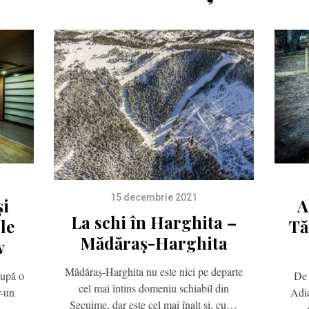
15 decembrie 2021
și
A
La schi în Harghita –
le
Tă
Mădăraș-Harghita
v
Mădăraș-Harghita nu este nici pe departe
după o
De 
cel mai întins domeniu schiabil din
r-un
Adic
Secuime, dar este cel mai înalt și, cu…