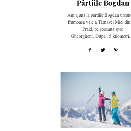
Pârtiile Bogdan
Am ajuns la pârtiile Bogdan urcân
frumoasa vale a Târnavei Mici din
Praid, pe șoseaua spre
Gheorgheni. După 15 kilometri