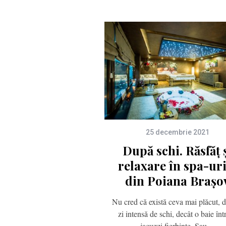
25 decembrie 2021
După schi. Răsfăț 
relaxare în spa-uri
din Poiana Brașo
Nu cred că există ceva mai plăcut, 
zi intensă de schi, decât o baie înt
jacuzzi fierbinte. Sau…