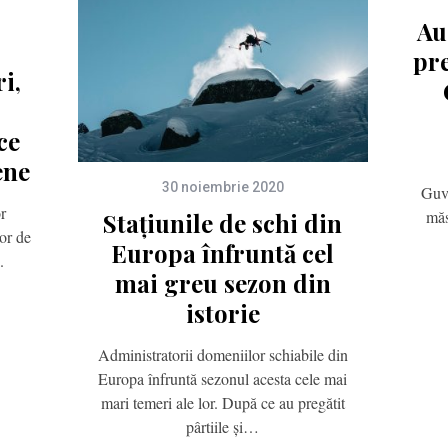
Au
pre
ri,
ce
ene
30 noiembrie 2020
Guve
or
măs
Stațiunile de schi din
lor de
Europa înfruntă cel
.
mai greu sezon din
istorie
Administratorii domeniilor schiabile din
Europa înfruntă sezonul acesta cele mai
mari temeri ale lor. După ce au pregătit
pârtiile și…