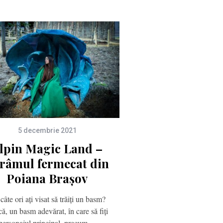
5 decembrie 2021
lpin Magic Land –
râmul fermecat din
Poiana Brașov
câte ori ați visat să trăiți un basm?
ă, un basm adevărat, în care să fiți
personajul principal, precum…