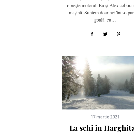
opreşte motorul. Eu şi Alex coborâ
maşină. Suntem doar noi ȋntr-o par
goală, cu…
17 martie 2021
La schi în Harghit