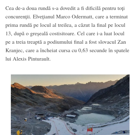
Cea de-a doua rundă s-a dovedit a fi dificilă pentru toți
concurenții. Elvețianul Marco Odermatt, care a terminat
prima rundă pe locul al treilea, a căzut la final pe locul
13, după o greșeală costisitoare. Cel care i-a luat locul
pe a treia treaptă a podiumului final a fost slovacul Zan
Kranjec, care a încheiat cursa cu 0,63 secunde în spatele
lui Alexis Pinturault.