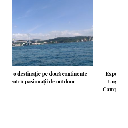
nte
Experimentează turismul activ în
Ungaria. Budapesta va fi gazda
Campionatului Mondial de Atletism
2023