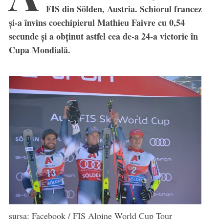
FIS din Sölden, Austria. Schiorul francez
și-a învins coechipierul Mathieu Faivre cu 0,54
secunde și a obținut astfel cea de-a 24-a victorie în
Cupa Mondială.
sursa: Facebook / FIS Alpine World Cup Tour