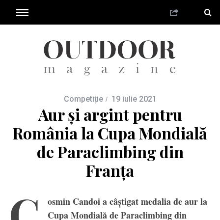
Competiție
19 iulie 2021
Aur și argint pentru
România la Cupa Mondială
de Paraclimbing din
Franța
C
osmin Candoi a câștigat medalia de aur la
Cupa Mondială de Paraclimbing din