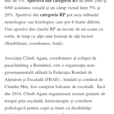
Sportivii din categoria B3
mic de 5%.
au între 2/60 și
6/60 acuitatea vizuală și un câmp vizual între 5% și
categoria RP
20%. Sportivii din
pot avea tulburări
neurologice sau fiziologice care pot fi foarte diferite.
Unii sportivi din clasele RP au nevoie de un scaun cu
rotile, în timp ce alții sunt limitați de alți factori
(flexibilitate, coordonare, forță).
Asociația Climb Again, coordonator al echipei de
paraclimbing a României, este o organizație non-
guvernamentală afiliată la Federația Română de
Alpinism și Escaladă (FRAE) , fondată și condusă de
Claudiu Miu, fost campion balcanic de escaladă. Încă
din 2014, Climb Again organizează sesiuni gratuite de
terapie prin escaladă, kinetoterapie și consiliere
psihologică pentru copii și tineri cu dizabilități: