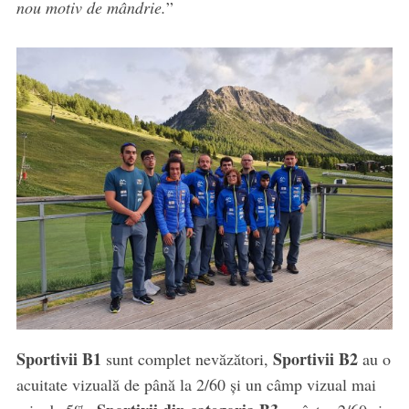
nou motiv de mândrie.
”
Sportivii B1
Sportivii B2
sunt complet nevăzători,
au o
acuitate vizuală de până la 2/60 și un câmp vizual mai