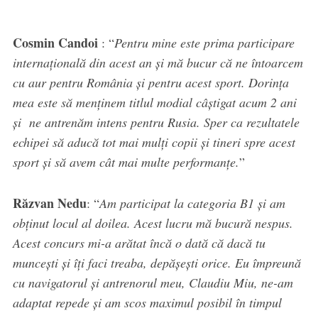
Cosmin Candoi
: “
Pentru mine este prima participare
internațională din acest an și mă bucur că ne întoarcem
cu aur pentru România și pentru acest sport. Dorința
mea este să menținem titlul modial câștigat acum 2 ani
și ne antrenăm intens pentru Rusia. Sper ca rezultatele
echipei să aducă tot mai mulți copii și tineri spre acest
sport și să avem cât mai multe performanțe.
”
Răzvan Nedu
: “
Am participat la categoria B1 și am
obținut locul al doilea. Acest lucru mă bucură nespus.
Acest concurs mi-a arătat încă o dată că dacă tu
muncești și îți faci treaba, depășești orice. Eu împreună
cu navigatorul și antrenorul meu, Claudiu Miu, ne-am
adaptat repede și am scos maximul posibil în timpul