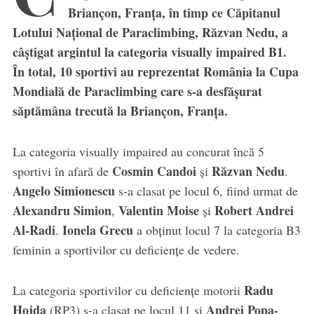
Briançon, Franța, în timp ce Căpitanul
Lotului Național de Paraclimbing, Răzvan Nedu, a
câștigat argintul la categoria visually impaired B1.
În total, 10 sportivi au reprezentat România la Cupa
Mondială de Paraclimbing care s-a desfășurat
săptămâna trecută la Briançon, Franța.
La categoria visually impaired au concurat încă 5
Cosmin Candoi
Răzvan Nedu
sportivi în afară de
și
.
Angelo Simionescu
s-a clasat pe locul 6, fiind urmat de
Alexandru Simion
Valentin Moise
Robert Andrei
,
și
Al-Radi
Ionela Grecu
.
a obținut locul 7 la categoria B3
feminin a sportivilor cu deficiențe de vedere.
Radu
La categoria sportivilor cu deficiențe motorii
Hojda
Andrei Popa-
(RP3) s-a clasat pe locul 11 și