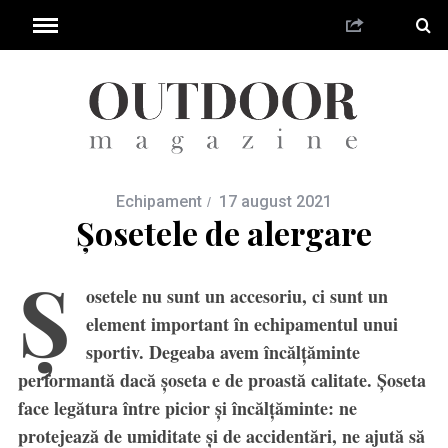
Echipament
17 august 2021
Șosetele de alergare
Ş
osetele nu sunt un accesoriu, ci sunt un
element important în echipamentul unui
sportiv. Degeaba avem încălţăminte
performantă dacă şoseta e de proastă calitate. Şoseta
face legătura între picior şi încălţăminte: ne
protejează de umiditate şi de accidentări, ne ajută să