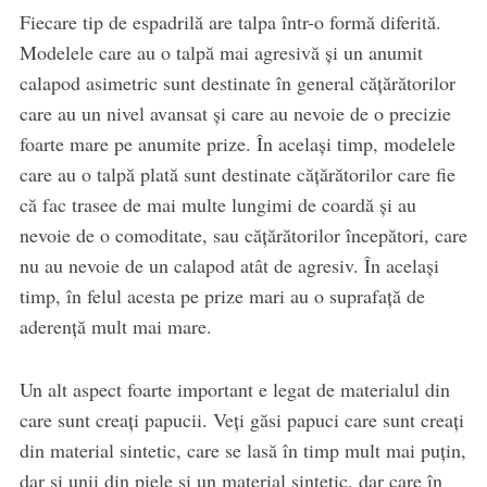
Fiecare tip de espadrilă are talpa într-o formă diferită.
Modelele care au o talpă mai agresivă şi un anumit
calapod asimetric sunt destinate în general căţărătorilor
care au un nivel avansat şi care au nevoie de o precizie
foarte mare pe anumite prize. În acelaşi timp, modelele
care au o talpă plată sunt destinate căţărătorilor care fie
că fac trasee de mai multe lungimi de coardă şi au
nevoie de o comoditate, sau căţărătorilor începători, care
nu au nevoie de un calapod atât de agresiv. În acelaşi
timp, în felul acesta pe prize mari au o suprafaţă de
aderenţă mult mai mare.
Un alt aspect foarte important e legat de materialul din
care sunt creaţi papucii. Veţi găsi papuci care sunt creaţi
din material sintetic, care se lasă în timp mult mai puţin,
dar şi unii din piele şi un material sintetic, dar care în