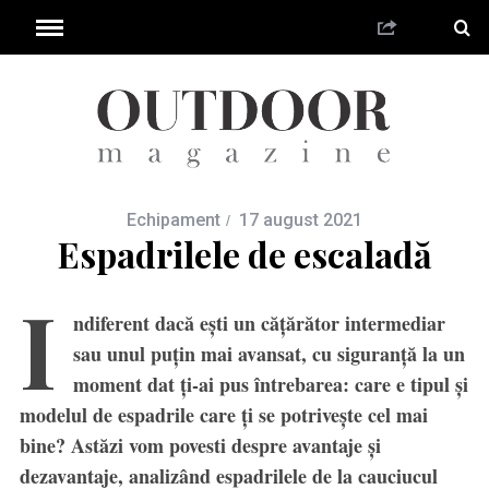
Echipament
17 august 2021
Espadrilele de escaladă
I
ndiferent dacă eşti un căţărător intermediar
sau unul puţin mai avansat, cu siguranţă la un
moment dat ţi-ai pus întrebarea: care e tipul şi
modelul de espadrile care ţi se potriveşte cel mai
bine? Astăzi vom povesti despre avantaje şi
dezavantaje, analizând espadrilele de la cauciucul