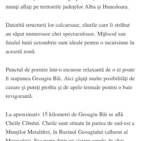
munți aflați pe teritoriile județelor Alba și Hunedoara.
Datorită structurii lor calcaroase, râurile care îi străbat
au săpat numeroase chei spectaculoase. Mijlocul sau
finalul lunii octombrie sunt ideale pentru o incursiune în
această zonă.
Punctul de pornire într-o excursie relaxantă de o zi poate
fi stațiunea Geoagiu Băi. Aici gășiți multe posibilități de
cazare și puteți profita și de apele termale pentru o baie
revigorantă.
La aproximativ 15 kilometri de Geoagiu Băi se află
Cheile Cibului. Cheile sunt situate în partea de sud-est a
Munților Metaliferi, în Bazinul Geoagiului (afluent al
Mureșului). Fac parte dintr-un sistem amplu de chei