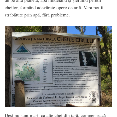
de pe altă planetă, apă modelând și șlefuind pereții
cheilor, formând adevărate opere de artă. Vara pot fi
străbătute prin apă, fără probleme.
Deși nu sunt mari, ca alte chei din țară, compensează