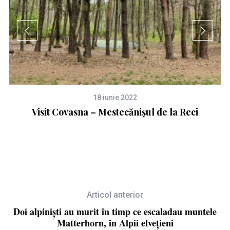
18 iunie 2022
eu
Visit Covasna – Mestecănișul de la Reci
C
Articol anterior
Doi alpiniști au murit în timp ce escaladau muntele
Matterhorn, în Alpii elvețieni