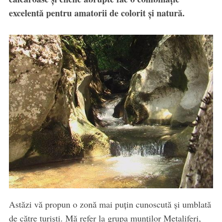
excelentă pentru amatorii de colorit și natură.
Astăzi vă propun o zonă mai puțin cunoscută și umblată
de către turiști. Mă refer la grupa munților Metaliferi,