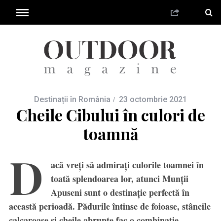
Destinații în România
23 octombrie 2021
Cheile Cibului în culori de
toamnă
D
acă vreți să admirați culorile toamnei în
toată splendoarea lor, atunci Munții
Apuseni sunt o destinație perfectă în
această perioadă. Pădurile întinse de foioase, stâncile
calcaroase și cheile abrupte fac o combinație