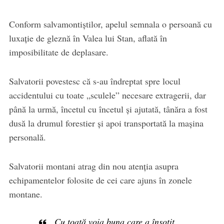
Conform salvamontiștilor, apelul semnala o persoană cu
luxație de gleznă în Valea lui Stan, aflată în
imposibilitate de deplasare.
Salvatorii povestesc că s-au îndreptat spre locul
accidentului cu toate „sculele” necesare extragerii, dar
până la urmă, încetul cu încetul și ajutată, tânăra a fost
dusă la drumul forestier și apoi transportată la mașina
personală.
Salvatorii montani atrag din nou atenția asupra
echipamentelor folosite de cei care ajuns în zonele
montane.
„Cu toată voia buna care a însoțit