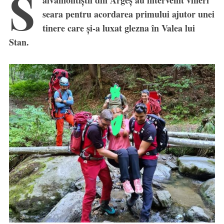
S
alvamontiștii din Argeș au intervenit vineri
seara pentru acordarea primului ajutor unei
tinere care și-a luxat glezna în Valea lui
Stan.