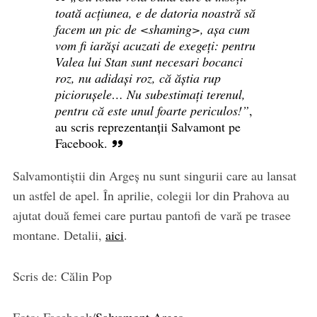
toată acțiunea, e de datoria noastră să
facem un pic de <shaming>, așa cum
vom fi iarăși acuzati de exegeți: pentru
Valea lui Stan sunt necesari bocanci
roz, nu adidași roz, că ăștia rup
piciorușele… Nu subestimați terenul,
pentru că este unul foarte periculos!”
,
au scris reprezentanții Salvamont pe
Facebook.
Salvamontiștii din Argeș nu sunt singurii care au lansat
un astfel de apel. În aprilie, colegii lor din Prahova au
ajutat două femei care purtau pantofi de vară pe trasee
montane. Detalii,
aici
.
Scris de: Călin Pop