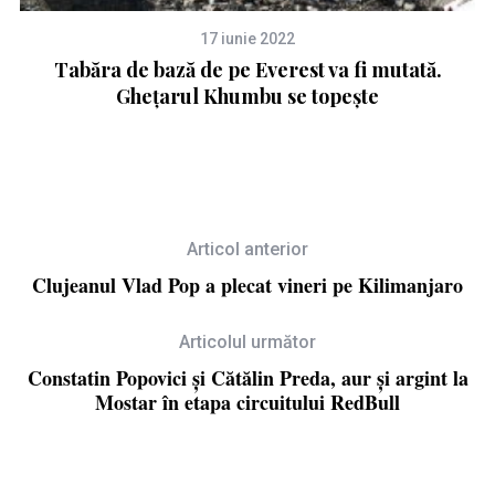
17 iunie 2022
Tabăra de bază de pe Everest va fi mutată.
Ș
Ghețarul Khumbu se topește
Articol anterior
Clujeanul Vlad Pop a plecat vineri pe Kilimanjaro
Articolul următor
Constatin Popovici și Cătălin Preda, aur și argint la
Mostar în etapa circuitului RedBull