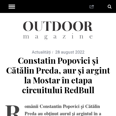
Actualități
28 august 2022
Constatin Popovici și
Cătălin Preda, aur și argint
la Mostar în etapa
circuitului RedBull
R
omânii Constantin Popovici și Cătălin
Preda au obținut aurul și argintul în a