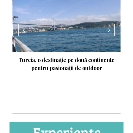
 pe două continente
Experimentează turismul ac
ții de outdoor
Ungaria. Budapesta va fi 
Campionatului Mondial de A
2023