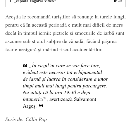
1.
„zapada Fagaras video”
0:20
Aceștia le recomandă turiștilor să renunțe la turele lungi,
pentru că în această perioadă e mult mai dificil de mers
decât în timpul iernii: pietrele și smocurile de iarbă sunt
ascunse sub stratul subțire de zăpadă, făcând pășirea
foarte nesigură și mărind riscul accidentărilor.
„În cazul în care se vor face ture,
evident este necesar tot echipamentul
de iarnă și luarea în considerare a unor
timpi mult mai lungi pentru parcurgere.
Nu uitați că la ora 19:30 e deja
întuneric!”
, avertizează Salvamont
Argeș.
Scris de: Călin Pop