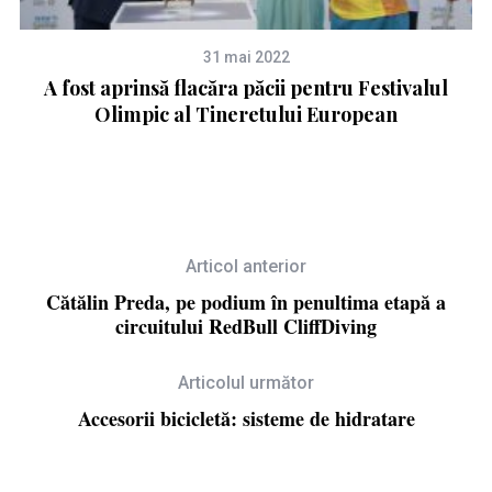
31 mai 2022
m
A fost aprinsă flacăra păcii pentru Festivalul
t
Olimpic al Tineretului European
m
Articol anterior
Cătălin Preda, pe podium în penultima etapă a
circuitului RedBull CliffDiving
Articolul următor
Accesorii bicicletă: sisteme de hidratare