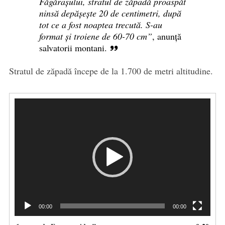
Făgărașului, stratul de zăpadă proaspăt
ninsă depășește 20 de centimetri, după
tot ce a fost noaptea trecută. S-au
format și troiene de 60-70 cm”
, anunță
salvatorii montani.
Stratul de zăpadă începe de la 1.700 de metri altitudine.
Player
video
00:00
00:00