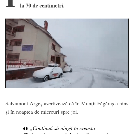
la 70 de centimetri.
Salvamont Argeș avertizează că în Munții Făgăraș a nins
și în noaptea de miercuri spre joi.
„Continuă să ningă în creasta