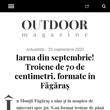
Actualități
22 septembrie 2022
Iarna din septembrie!
Troiene de 70 de
centimetri, formate în
Făgăraș
Î
n Munții Făgăraș a nins și în noaptea de
miercuri spre joi. S-au format troiene de până