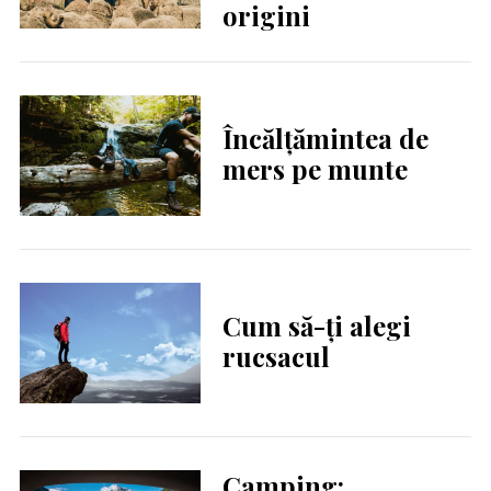
origini
Încălțămintea de
mers pe munte
Cum să-ți alegi
rucsacul
Camping: