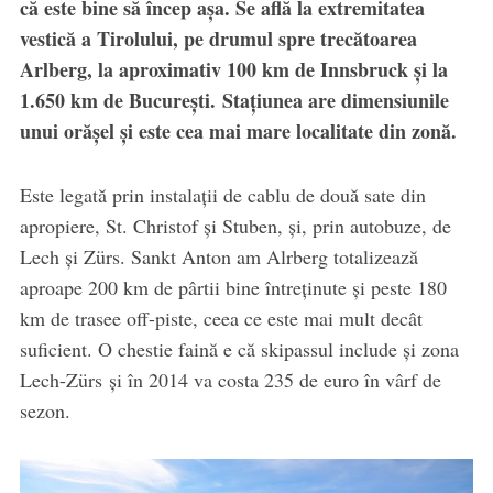
că este bine să încep aşa. Se află la extremitatea
vestică a Tirolului, pe drumul spre trecătoarea
Arlberg, la aproximativ 100 km de Innsbruck şi la
1.650 km de Bucureşti. Staţiunea are dimensiunile
unui orăşel şi este cea mai mare localitate din zonă.
Este legată prin instalaţii de cablu de două sate din
apropiere, St. Christof şi Stuben, şi, prin autobuze, de
Lech şi Zürs. Sankt Anton am Alrberg totalizează
aproape 200 km de pârtii bine întreţinute şi peste 180
km de trasee off-piste, ceea ce este mai mult decât
suficient. O chestie faină e că skipassul include şi zona
Lech-Zürs şi în 2014 va costa 235 de euro în vârf de
sezon.