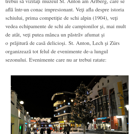
trebui să vizitaţi muzeul St. Anton am Arlberg, care se
află într-un conac impresionant. Veţi afla despre istoria
schiului, prima competiţie de schi alpin (1904), veţi
vedea echipamente de schi ale campionilor şi, mai mult
de atât, veţi putea mânca un păstrăv afumat şi
o prăjitură de casă delicioși. St. Anton, Lech şi Zürs
organizează tot felul de evenimente de-a lungul
sezonului. Evenimente care nu ar trebui ratate: