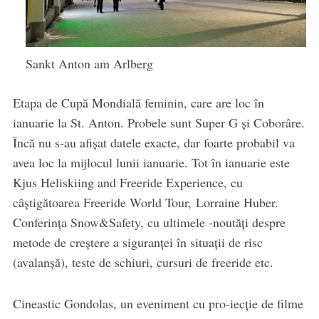
Sankt Anton am Arlberg
Etapa de Cupă Mondială feminin, care are loc în
ianuarie la St. Anton. Probele sunt Super G şi Coborâre.
Încă nu s-au afişat datele exacte, dar foarte probabil va
avea loc la mijlocul lunii ianuarie. Tot în ianuarie este
Kjus Heliskiing and Freeride Experience, cu
câştigătoarea Freeride World Tour, Lorraine Huber.
Conferinţa Snow&Safety, cu ultimele -noutăţi despre
metode de creştere a siguranţei în situaţii de risc
(avalanşă), teste de schiuri, cursuri de freeride etc.
Cineastic Gondolas, un eveniment cu pro-iecţie de filme