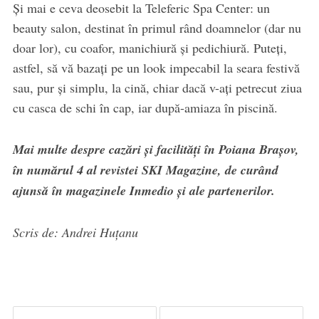
Și mai e ceva deosebit la Teleferic Spa Center: un
beauty salon, destinat în primul rând doamnelor (dar nu
doar lor), cu coafor, manichiură și pedichiură. Puteți,
astfel, să vă bazați pe un look impecabil la seara festivă
sau, pur și simplu, la cină, chiar dacă v-ați petrecut ziua
cu casca de schi în cap, iar după-amiaza în piscină.
Mai multe despre cazări și facilități în Poiana Brașov,
în numărul 4 al revistei SKI Magazine, de curând
ajunsă în magazinele Inmedio și ale partenerilor.
Scris de: Andrei Huțanu