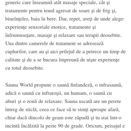
generic care înseamnă atât masaje speciale, cât și
tratamente pentru tenul agresat de soare și de frig și,
bineînțeles, baia în bere. Dar, repet, aveți de unde alege:
experiențe senzoriale exotice, tratamente și
înfrumusețare, masaje și relaxare sau terapii deosebite.
Una dintre camerele de tratament se adresează
cuplurilor, care au și aici prilejul de a petrece un timp de
calitate și de a se bucura împreună de niște experiențe
cu totul deosebite.
Sauna World propune o saună finlandeză, o infrasaună,
adică o saună cu infraroșii, un hamam, o saună cu
aburi și o zonă de relaxare. Sauna uscată are un perete
întreg de sticlă, ceea ce face să te simți aproape afară,
chiar dacă dincolo de geam este zăpadă și tu stai într-o
incintă încălzită la peste 90 de grade. Oricum, peisajul e