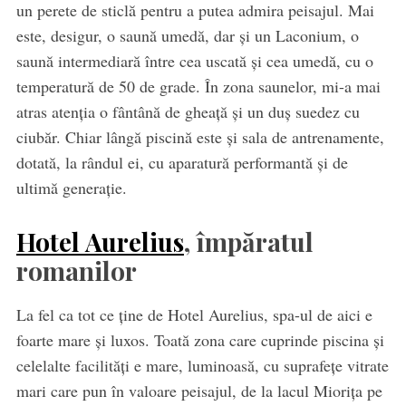
un perete de sticlă pentru a putea admira peisajul. Mai
este, desigur, o saună umedă, dar și un Laconium, o
saună intermediară între cea uscată și cea umedă, cu o
temperatură de 50 de grade. În zona saunelor, mi-a mai
atras atenția o fântână de gheață și un duș suedez cu
ciubăr. Chiar lângă piscină este și sala de antrenamente,
dotată, la rândul ei, cu aparatură performantă și de
ultimă generație.
Hotel Aurelius
, împăratul
romanilor
La fel ca tot ce ține de Hotel Aurelius, spa-ul de aici e
foarte mare și luxos. Toată zona care cuprinde piscina și
celelalte facilități e mare, luminoasă, cu suprafețe vitrate
mari care pun în valoare peisajul, de la lacul Miorița pe