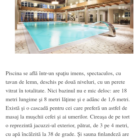
Piscina se află într-un spațiu imens, spectaculos, cu
tavan de lemn, deschis pe două niveluri, cu un perete
vitrat în totalitate. Nici bazinul nu e mic deloc: are 18
metri lungime și 8 metri lățime și e adânc de 1,6 metri.
Există și o cascadă pentru cei care preferă un astfel de
masaj la mușchii cefei și ai umerilor. Cireașa de pe tort
o reprezintă jacuzzi-ul exterior, pătrat, de 3 pe 4 metri,
cu apă încălzită la 38 de grade. Și sauna finlandeză are