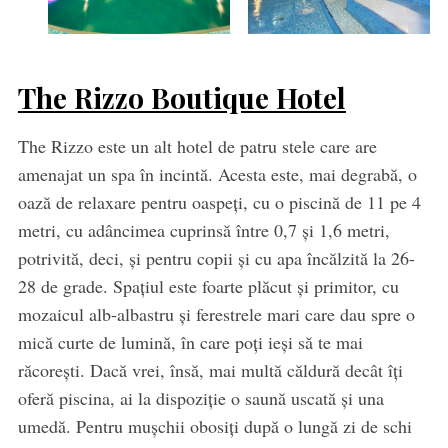
The Rizzo Boutique Hotel
The Rizzo este un alt hotel de patru stele care are
amenajat un spa în incintă. Acesta este, mai degrabă, o
oază de relaxare pentru oaspeți, cu o piscină de 11 pe 4
metri, cu adâncimea cuprinsă între 0,7 și 1,6 metri,
potrivită, deci, și pentru copii și cu apa încălzită la 26-
28 de grade. Spațiul este foarte plăcut și primitor, cu
mozaicul alb-albastru și ferestrele mari care dau spre o
mică curte de lumină, în care poți ieși să te mai
răcorești. Dacă vrei, însă, mai multă căldură decât îți
oferă piscina, ai la dispoziție o saună uscată și una
umedă. Pentru mușchii obosiți după o lungă zi de schi