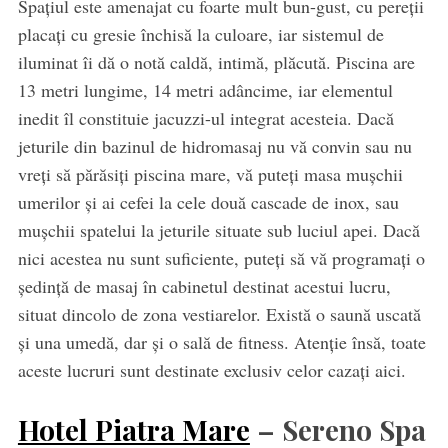
Spațiul este amenajat cu foarte mult bun-gust, cu pereții
placați cu gresie închisă la culoare, iar sistemul de
iluminat îi dă o notă caldă, intimă, plăcută. Piscina are
13 metri lungime, 14 metri adâncime, iar elementul
inedit îl constituie jacuzzi-ul integrat acesteia. Dacă
jeturile din bazinul de hidromasaj nu vă convin sau nu
vreți să părăsiți piscina mare, vă puteți masa mușchii
umerilor și ai cefei la cele două cascade de inox, sau
mușchii spatelui la jeturile situate sub luciul apei. Dacă
nici acestea nu sunt suficiente, puteți să vă programați o
ședință de masaj în cabinetul destinat acestui lucru,
situat dincolo de zona vestiarelor. Există o saună uscată
și una umedă, dar și o sală de fitness. Atenție însă, toate
aceste lucruri sunt destinate exclusiv celor cazați aici.
Hotel Piatra Mare
– Sereno Spa