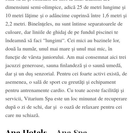
dimensiuni semi-olimpice, adică 25 de metri lungime și
10 metri lățime și o adâncime cuprinsă între 1,6 metri și
2,2 metri. Bineînțeles, nu sunt întinse separatoarele de
culoare, dar liniile de ghidaj de pe fundul piscinei te
îndeamnă să faci “lungimi“. Cei mici au bazinele lor,
două la număr, unul mai mare și unul mai mic, în
funcție de vârsta juniorului. Am mai consemnat aici trei
jacuzzi generoase, sauna finlandeză și o saună umedă,
dar și un duș senzorial. Pentru cei foarte activi există, de
asemenea, o sală de sport cu greutăți și echipament
pentru antrenamente cardio. Cu toate aceste facilități și
servicii, Vitarium Spa este un loc minunat de recuperare
după o zi de schi, dar și o oază de relaxare pentru cei
care nu schiază.
Ana Hotels
– Ana Spa