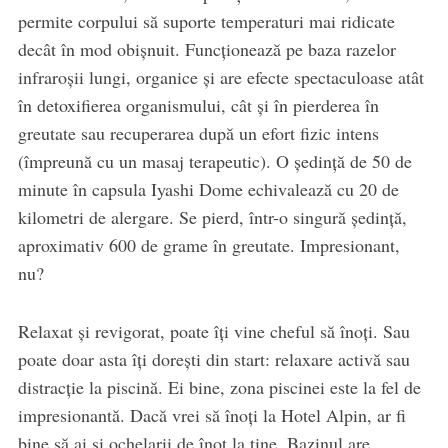
permite corpului să suporte temperaturi mai ridicate
decât în mod obișnuit. Funcționează pe baza razelor
infraroșii lungi, organice și are efecte spectaculoase atât
în detoxifierea organismului, cât și în pierderea în
greutate sau recuperarea după un efort fizic intens
(împreună cu un masaj terapeutic). O ședință de 50 de
minute în capsula Iyashi Dome echivalează cu 20 de
kilometri de alergare. Se pierd, într-o singură ședință,
aproximativ 600 de grame în greutate. Impresionant,
nu?
Relaxat și revigorat, poate îți vine cheful să înoți. Sau
poate doar asta îți dorești din start: relaxare activă sau
distracție la piscină. Ei bine, zona piscinei este la fel de
impresionantă. Dacă vrei să înoți la Hotel Alpin, ar fi
bine să ai și ochelarii de înot la tine. Bazinul are