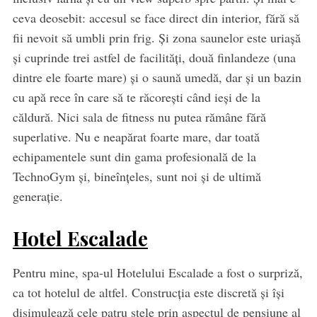
ceva deosebit: accesul se face direct din interior, fără să
fii nevoit să umbli prin frig. Și zona saunelor este uriașă
și cuprinde trei astfel de facilități, două finlandeze (una
dintre ele foarte mare) și o saună umedă, dar și un bazin
cu apă rece în care să te răcorești când ieși de la
căldură. Nici sala de fitness nu putea rămâne fără
superlative. Nu e neapărat foarte mare, dar toată
echipamentele sunt din gama profesională de la
TechnoGym și, bineînțeles, sunt noi și de ultimă
generație.
Hotel Escalade
Pentru mine, spa-ul Hotelului Escalade a fost o surpriză,
ca tot hotelul de altfel. Construcția este discretă și își
disimulează cele patru stele prin aspectul de pensiune al