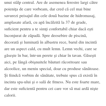
unui stâlp central. Are de asemenea ferestre largi către
poienița de care vorbeam, dar cred că cel mai bine
savurezi peisajul din cele două bazine de hidromasaj,
amplasate afară, cu apă încălzită la 37 de grade,
suficient pentru a te simți confortabil chiar dacă ești
înconjurat de zăpadă. Spre deosebire de piscină,
decorată și luminată în albastru rece, barul din incintă
are un aspect cald, cu mult lemn. Lemn vechi, care se
găsește în bar, într-un perete și chiar în tavan. Găsești
aici, pe lângă obișnuitele băuturi răcoritoare sau
alcoolice, un meniu special, doar cu produse sănătoase.
Și fiindcă vorbim de sănătate, trebuie spus că există în
incinta spa-ului și o sală de fitness. Nu este foarte mare,
dar este suficientă pentru cei care vor să mai ardă niște
calorii.