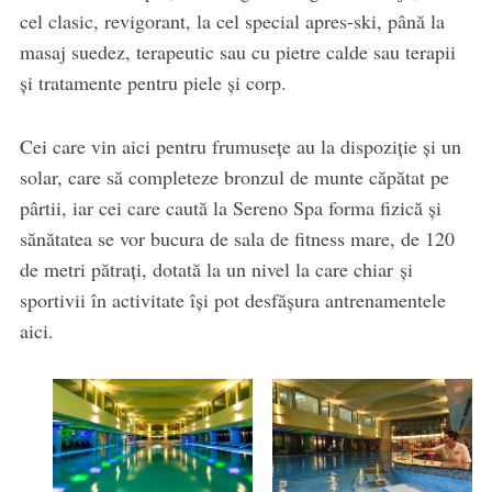
cel clasic, revigorant, la cel special apres-ski, până la
masaj suedez, terapeutic sau cu pietre calde sau terapii
și tratamente pentru piele și corp.
Cei care vin aici pentru frumusețe au la dispoziție și un
solar, care să completeze bronzul de munte căpătat pe
pârtii, iar cei care caută la Sereno Spa forma fizică și
sănătatea se vor bucura de sala de fitness mare, de 120
de metri pătrați, dotată la un nivel la care chiar și
sportivii în activitate își pot desfășura antrenamentele
aici.