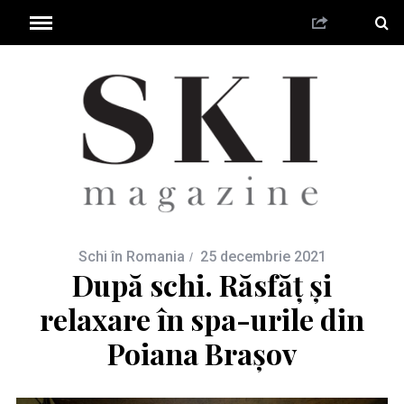
Schi în Romania
25 decembrie 2021
După schi. Răsfăț și
relaxare în spa-urile din
Poiana Brașov