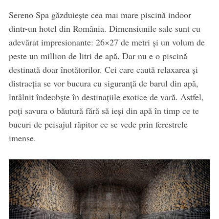
Sereno Spa găzduiește cea mai mare piscină indoor
dintr-un hotel din România. Dimensiunile sale sunt cu
adevărat impresionante: 26×27 de metri și un volum de
peste un million de litri de apă. Dar nu e o piscină
destinată doar înotătorilor. Cei care caută relaxarea și
distracția se vor bucura cu siguranță de barul din apă,
întâlnit îndeobște în destinațiile exotice de vară. Astfel,
poți savura o băutură fără să ieși din apă în timp ce te
bucuri de peisajul răpitor ce se vede prin ferestrele
imense.