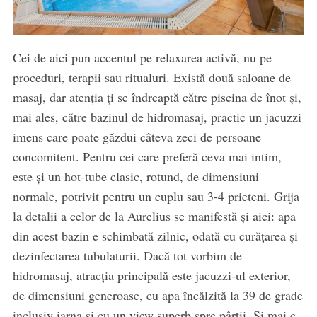
Cei de aici pun accentul pe relaxarea activă, nu pe
proceduri, terapii sau ritualuri. Există două saloane de
masaj, dar atenția ți se îndreaptă către piscina de înot și,
mai ales, către bazinul de hidromasaj, practic un jacuzzi
imens care poate găzdui câteva zeci de persoane
concomitent. Pentru cei care preferă ceva mai intim,
este și un hot-tube clasic, rotund, de dimensiuni
normale, potrivit pentru un cuplu sau 3-4 prieteni. Grija
la detalii a celor de la Aurelius se manifestă și aici: apa
din acest bazin e schimbată zilnic, odată cu curățarea și
dezinfectarea tubulaturii. Dacă tot vorbim de
hidromasaj, atracția principală este jacuzzi-ul exterior,
de dimensiuni generoase, cu apa încălzită la 39 de grade
inclusiv iarna și cu un view superb spre pârtii. Și mai e