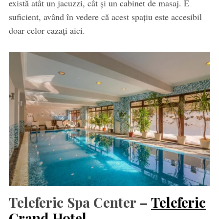
există atât un jacuzzi, cât și un cabinet de masaj. E
suficient, având în vedere că acest spațiu este accesibil
doar celor cazați aici.
Teleferic Spa Center –
Teleferic
Grand Hotel