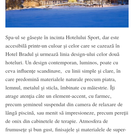
Spa-ul se găsește în incinta Hotelului Sport, dar este
accesibilă printr-un culoar și celor care se cazează în
Hotel Bradul și urmează linia design-ului celor două
hoteluri. Un design contemporan, luminos, poate cu
ceva influențe scandinave, cu linii simple și clare, în
care predomină materialele naturale precum piatra,
lemnul, metalul și sticla, îmbinate cu măiestrie. Îți
atrage atenția câte un element-accent, cu farmec,
precum șemineul suspendat din camera de relaxare de
lângă piscină, sau menit să impresioneze, precum pereții
de onix din cabinetele de terapie. Atmosfera de
frumusețe și bun gust, finisajele și materialele de super-