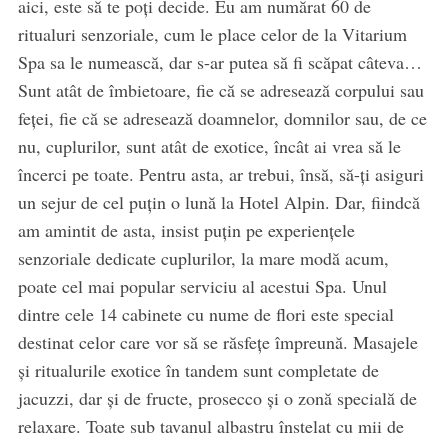
aici, este să te poți decide. Eu am numărat 60 de
ritualuri senzoriale, cum le place celor de la Vitarium
Spa sa le numească, dar s-ar putea să fi scăpat câteva…
Sunt atât de îmbietoare, fie că se adresează corpului sau
feței, fie că se adresează doamnelor, domnilor sau, de ce
nu, cuplurilor, sunt atât de exotice, încât ai vrea să le
încerci pe toate. Pentru asta, ar trebui, însă, să-ți asiguri
un sejur de cel puțin o lună la Hotel Alpin. Dar, fiindcă
am amintit de asta, insist puțin pe experiențele
senzoriale dedicate cuplurilor, la mare modă acum,
poate cel mai popular serviciu al acestui Spa. Unul
dintre cele 14 cabinete cu nume de flori este special
destinat celor care vor să se răsfețe împreună. Masajele
și ritualurile exotice în tandem sunt completate de
jacuzzi, dar și de fructe, prosecco și o zonă specială de
relaxare. Toate sub tavanul albastru înstelat cu mii de