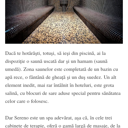
Dacă te hotărăști, totuși, să ieși din piscină, ai la
dispoziție o saună uscată dar și un hamam (saună
umedă). Zona saunelor este completată de un bazin cu
apă rece, o fântână de gheață și un duș suedez. Un alt
element inedit, mai rar întâlnit în hoteluri, este grota
salină, cu blocuri de sare aduse special pentru sănătatea
celor care o folosesc.
Dar Sereno este un spa adevărat, așa că, în cele trei
cabinete de terapie, oferă o gamă largă de masaje, de la