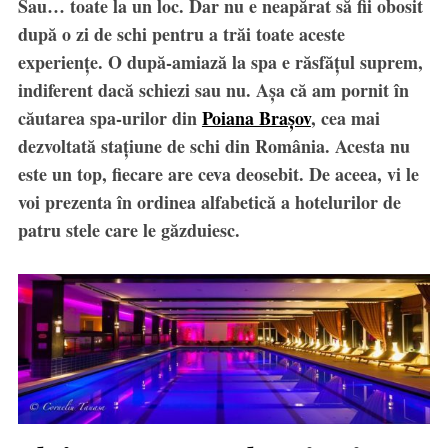
Sau… toate la un loc. Dar nu e neapărat să fii obosit
după o zi de schi pentru a trăi toate aceste
experiențe. O după-amiază la spa e răsfățul suprem,
indiferent dacă schiezi sau nu. Așa că am pornit în
căutarea spa-urilor din
Poiana Brașov
, cea mai
dezvoltată stațiune de schi din România. Acesta nu
este un top, fiecare are ceva deosebit. De aceea, vi le
voi prezenta în ordinea alfabetică a hotelurilor de
patru stele care le găzduiesc.