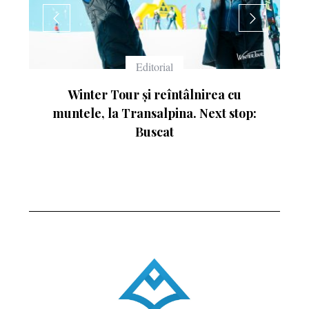
Echipament
rea cu
Ce înseamnă numerele de pe schiuri
ext stop: