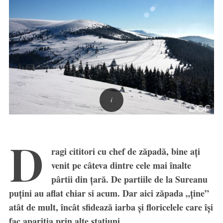
D
ragi cititori cu chef de zăpadă, bine ați
venit pe câteva dintre cele mai înalte
pârtii din țară. De partiile de la Sureanu
puțini au aflat chiar si acum. Dar aici zăpada „ține”
atât de mult, încât sfidează iarba și floricelele care își
fac apariția prin alte stațiuni.