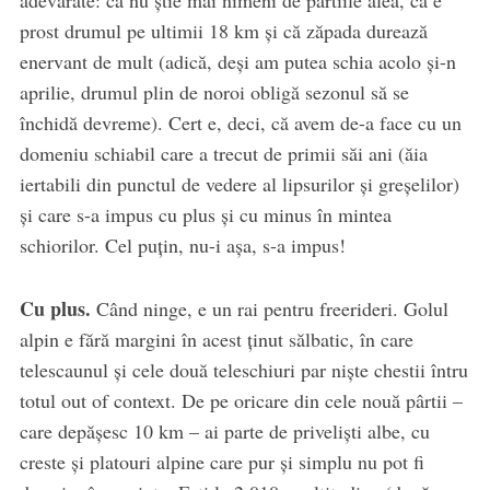
adevărate: că nu știe mai nimeni de pârtiile alea, că e
prost drumul pe ultimii 18 km și că zăpada durează
enervant de mult (adică, deși am putea schia acolo și-n
aprilie, drumul plin de noroi obligă sezonul să se
închidă devreme). Cert e, deci, că avem de-a face cu un
domeniu schiabil care a trecut de primii săi ani (ăia
iertabili din punctul de vedere al lipsurilor și greșelilor)
și care s-a impus cu plus și cu minus în mintea
schiorilor. Cel puțin, nu-i așa, s-a impus!
Cu plus.
Când ninge, e un rai pentru freerideri. Golul
alpin e fără margini în acest ținut sălbatic, în care
telescaunul și cele două teleschiuri par niște chestii întru
totul out of context. De pe oricare din cele nouă pârtii –
care depășesc 10 km – ai parte de priveliști albe, cu
creste și platouri alpine care pur și simplu nu pot fi