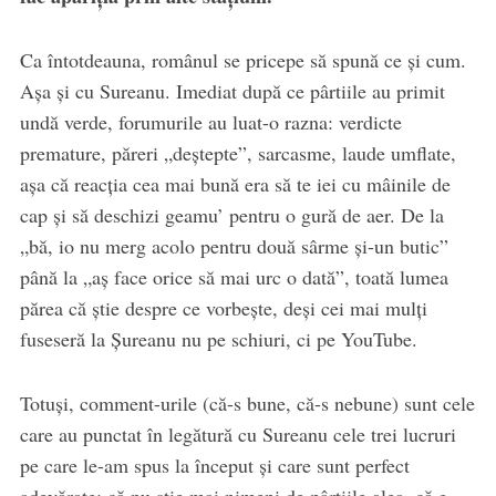
Ca întotdeauna, românul se pricepe să spună ce și cum.
Așa și cu Sureanu. Imediat după ce pârtiile au primit
undă verde, forumurile au luat-o razna: verdicte
premature, păreri „deștepte”, sarcasme, laude umflate,
așa că reacția cea mai bună era să te iei cu mâinile de
cap și să deschizi geamu’ pentru o gură de aer. De la
„bă, io nu merg acolo pentru două sârme și-un butic”
până la „aș face orice să mai urc o dată”, toată lumea
părea că știe despre ce vorbește, deși cei mai mulți
fuseseră la Șureanu nu pe schiuri, ci pe YouTube.
Totuși, comment-urile (că-s bune, că-s nebune) sunt cele
care au punctat în legătură cu Sureanu cele trei lucruri
pe care le-am spus la început și care sunt perfect