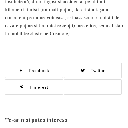
insuficientă; drum îngust și accidentat pe ultimii
kilometri; turiști (tot mai) puțini, datorită uriașului
concurent pe nume Voineasa; skipass scump; unități de
cazare puține și (cu mici excepții) inestetice; semnal slab
la mobil (exclusiv pe Cosmote).
Facebook
Twitter
Pinterest
Te-ar mai putea interesa