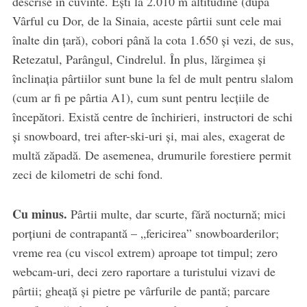
descrise în cuvinte. Ești la 2.010 m altitudine (după
Vârful cu Dor, de la Sinaia, aceste pârtii sunt cele mai
înalte din țară), cobori până la cota 1.650 și vezi, de sus,
Retezatul, Parângul, Cindrelul. În plus, lărgimea și
înclinația pârtiilor sunt bune la fel de mult pentru slalom
(cum ar fi pe pârtia A1), cum sunt pentru lecțiile de
începători. Există centre de închirieri, instructori de schi
și snowboard, trei after-ski-uri și, mai ales, exagerat de
multă zăpadă. De asemenea, drumurile forestiere permit
zeci de kilometri de schi fond.
Cu minus.
Pârtii multe, dar scurte, fără nocturnă; mici
porțiuni de contrapantă – „fericirea” snowboarderilor;
vreme rea (cu viscol extrem) aproape tot timpul; zero
webcam-uri, deci zero raportare a turistului vizavi de
pârtii; gheață și pietre pe vârfurile de pantă; parcare