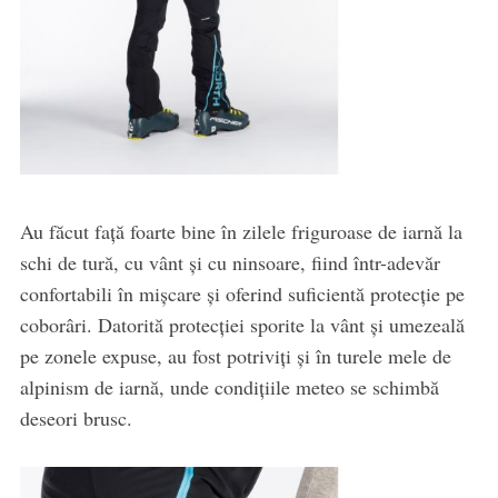
Au făcut față foarte bine în zilele friguroase de iarnă la
schi de tură, cu vânt și cu ninsoare, fiind într-adevăr
confortabili în mișcare și oferind suficientă protecție pe
coborâri. Datorită protecției sporite la vânt și umezeală
pe zonele expuse, au fost potriviți și în turele mele de
alpinism de iarnă, unde condițiile meteo se schimbă
deseori brusc.