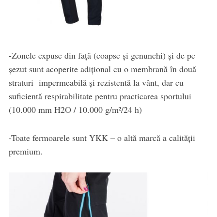
-Zonele expuse din față (coapse și genunchi) și de pe
șezut sunt acoperite adițional cu o membrană în două
straturi impermeabilă și rezistentă la vânt, dar cu
suficientă respirabilitate pentru practicarea sportului
(10.000 mm H2O / 10.000 g/m²/24 h)
-Toate fermoarele sunt YKK – o altă marcă a calității
premium.