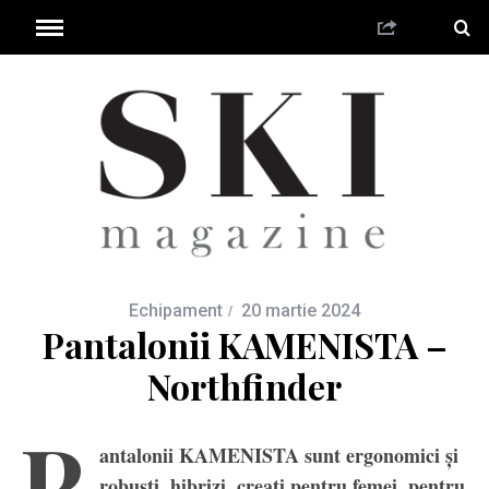
Echipament
20 martie 2024
Pantalonii KAMENISTA –
Northfinder
P
antalonii KAMENISTA sunt ergonomici și
robuști, hibrizi, creați pentru femei, pentru