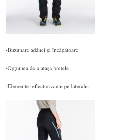
-Buzunare adânci și încăpătoare
-Opțiunea de a atașa bretele
-Elemente reflectorizante pe laterale.