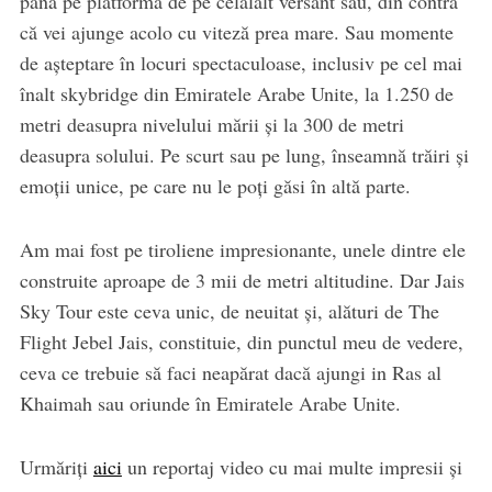
până pe platforma de pe celălalt versant sau, din contră
că vei ajunge acolo cu viteză prea mare. Sau momente
de așteptare în locuri spectaculoase, inclusiv pe cel mai
înalt skybridge din Emiratele Arabe Unite, la 1.250 de
metri deasupra nivelului mării și la 300 de metri
deasupra solului. Pe scurt sau pe lung, înseamnă trăiri și
emoții unice, pe care nu le poți găsi în altă parte.
Am mai fost pe tiroliene impresionante, unele dintre ele
construite aproape de 3 mii de metri altitudine. Dar Jais
Sky Tour este ceva unic, de neuitat și, alături de The
Flight Jebel Jais, constituie, din punctul meu de vedere,
ceva ce trebuie să faci neapărat dacă ajungi in Ras al
Khaimah sau oriunde în Emiratele Arabe Unite.
Urmăriți
aici
un reportaj video cu mai multe impresii și