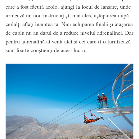
care a fost făcută acolo, ajungi la locul de lansare, unde
urmează un nou instructaj și, mai ales, așteptarea după
ceilalți aflați înaintea ta. Nici echiparea finală și atașarea
de cablu nu au darul de a reduce nivelul adrenalinei. Dar
pentru adrenalină ai venit aici și cei care ți-o furnizează
sunt foarte conștienți de acest lucru.