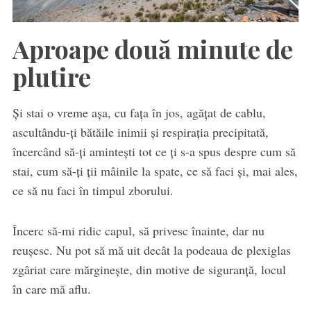
Aproape două minute de
plutire
Și stai o vreme așa, cu fața în jos, agățat de cablu,
ascultându-ți bătăile inimii și respirația precipitată,
încercând să-ți amintești tot ce ți s-a spus despre cum să
stai, cum să-ți ții mâinile la spate, ce să faci și, mai ales,
ce să nu faci în timpul zborului.
Încerc să-mi ridic capul, să privesc înainte, dar nu
reușesc. Nu pot să mă uit decât la podeaua de plexiglas
zgâriat care mărginește, din motive de siguranță, locul
în care mă aflu.