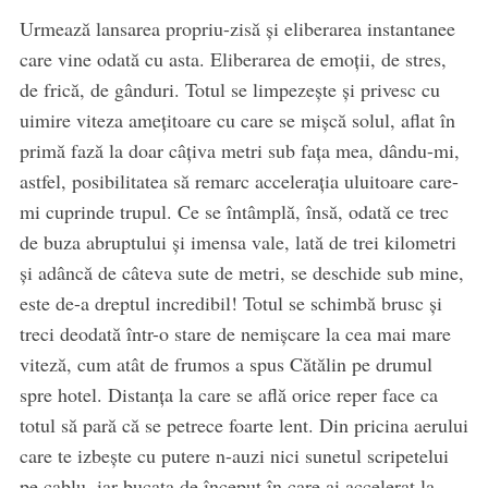
Urmează lansarea propriu-zisă și eliberarea instantanee
care vine odată cu asta. Eliberarea de emoții, de stres,
de frică, de gânduri. Totul se limpezește și privesc cu
uimire viteza amețitoare cu care se mișcă solul, aflat în
primă fază la doar câțiva metri sub fața mea, dându-mi,
astfel, posibilitatea să remarc accelerația uluitoare care-
mi cuprinde trupul. Ce se întâmplă, însă, odată ce trec
de buza abruptului și imensa vale, lată de trei kilometri
și adâncă de câteva sute de metri, se deschide sub mine,
este de-a dreptul incredibil! Totul se schimbă brusc și
treci deodată într-o stare de nemișcare la cea mai mare
viteză, cum atât de frumos a spus Cătălin pe drumul
spre hotel. Distanța la care se află orice reper face ca
totul să pară că se petrece foarte lent. Din pricina aerului
care te izbește cu putere n-auzi nici sunetul scripetelui
pe cablu, iar bucata de început în care ai accelerat la