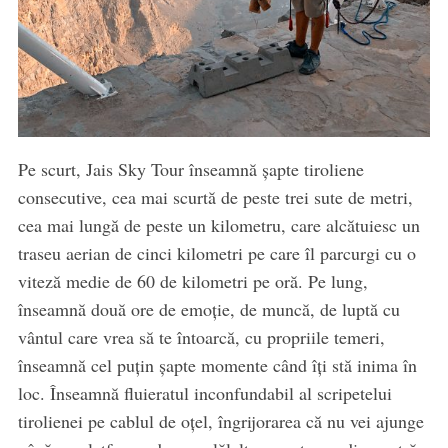
Pe scurt, Jais Sky Tour înseamnă șapte tiroliene
consecutive, cea mai scurtă de peste trei sute de metri,
cea mai lungă de peste un kilometru, care alcătuiesc un
traseu aerian de cinci kilometri pe care îl parcurgi cu o
viteză medie de 60 de kilometri pe oră. Pe lung,
înseamnă două ore de emoție, de muncă, de luptă cu
vântul care vrea să te întoarcă, cu propriile temeri,
înseamnă cel puțin șapte momente când îți stă inima în
loc. Înseamnă fluieratul inconfundabil al scripetelui
tirolienei pe cablul de oțel, îngrijorarea că nu vei ajunge