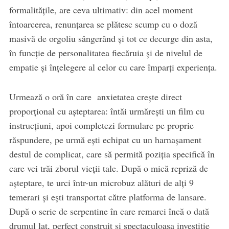
formalitățile, are ceva ultimativ: din acel moment
întoarcerea, renunțarea se plătesc scump cu o doză
masivă de orgoliu sângerând și tot ce decurge din asta,
în funcție de personalitatea fiecăruia și de nivelul de
empatie și înțelegere al celor cu care împarți experiența.
Urmează o oră în care anxietatea crește direct
proporțional cu așteptarea: întăi urmărești un film cu
instrucțiuni, apoi completezi formulare pe proprie
răspundere, pe urmă ești echipat cu un harnașament
destul de complicat, care să permită poziția specifică în
care vei trăi zborul vieții tale. După o mică repriză de
așteptare, te urci într-un microbuz alături de alți 9
temerari și ești transportat către platforma de lansare.
După o serie de serpentine în care remarci încă o dată
drumul lat, perfect construit și spectaculoasa investiție