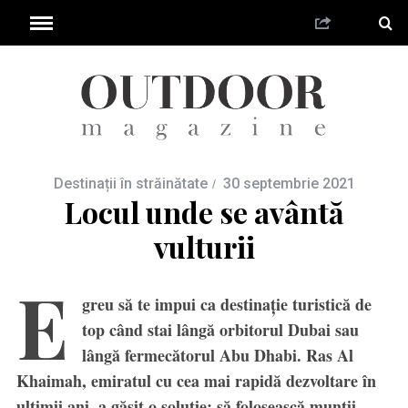
Destinații în străinătate
30 septembrie 2021
Locul unde se avântă
vulturii
E
greu să te impui ca destinație turistică de
top când stai lângă orbitorul Dubai sau
lângă fermecătorul Abu Dhabi. Ras Al
Khaimah, emiratul cu cea mai rapidă dezvoltare în
ultimii ani, a găsit o soluție: să folosească munții,