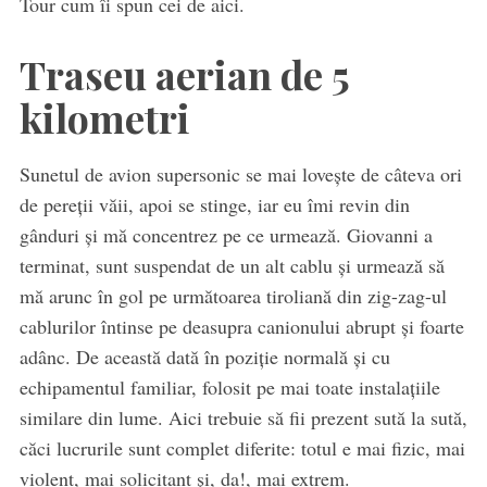
Tour cum îi spun cei de aici.
Traseu aerian de 5
kilometri
Sunetul de avion supersonic se mai lovește de câteva ori
de pereții văii, apoi se stinge, iar eu îmi revin din
gânduri și mă concentrez pe ce urmează. Giovanni a
terminat, sunt suspendat de un alt cablu și urmează să
mă arunc în gol pe următoarea tiroliană din zig-zag-ul
cablurilor întinse pe deasupra canionului abrupt și foarte
adânc. De această dată în poziție normală și cu
echipamentul familiar, folosit pe mai toate instalațiile
similare din lume. Aici trebuie să fii prezent sută la sută,
căci lucrurile sunt complet diferite: totul e mai fizic, mai
violent, mai solicitant și, da!, mai extrem.