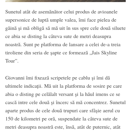
Sunetul atât de asemănător celui produs de avioanele
supersonice de luptă umple valea, îmi face pielea de
găină și mă obligă să mă uit în sus spre cele două siluete
ce abia se disting la câteva sute de metri deasupra
noastră. Sunt pe platforma de lansare a celei de-a treia
tiroliene din seria de șapte ce formează „Jais Skyline
Tour”.
Giovanni îmi fixează scripetele pe cablu și îmi dă
ultimele indicații. Mă uit la platforma de sosire pe care
abia o disting pe celălalt versant și la hăul imens ce se
cască intre cele două și încerc să mă concentrez. Sunetul
aparte produs de cele două trupuri care sfâșie aerul cu
150 de kilometri pe oră, suspendate la câteva sute de
metri deasupra noastră este, însă, atât de puternic, atât