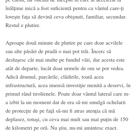
înălțime mică a fost suficientă pentru ca vântul care-ți
lovește fața să devină ceva obișnuit, familiar, secundar.
Restul e plutire.
Aproape două minute de plutire pe care doar acvilele
sau alte păsări de pradă o mai pot trăi. Încerc să
deslușesc cât mai multe pe fundul văii, dar acesta este
atât de departe, încât doar urmele de om se pot vedea.
Adică drumul, parcările, clădirile, toată acea
infrastructură, acea imensă investiție menită a deservi, în
primul rând tirolienele. Poate doar vântul lateral care m-
a izbit la un moment dat de era să-mi smulgă ochelarii
de protecție de pe față să-mi fi atras atenția că mă
deplasez, totuși, cu ceva mai mult sau mai puțin de 150
de kilometri pe oră. Nu știu, nu-mi amintesc exact.