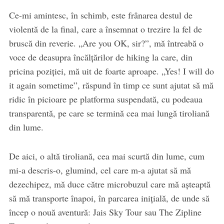
Ce-mi amintesc, în schimb, este frânarea destul de
violentă de la final, care a însemnat o trezire la fel de
bruscă din reverie. „Are you OK, sir?”, mă întreabă o
voce de deasupra încălțărilor de hiking la care, din
pricina poziției, mă uit de foarte aproape. „Yes! I will do
it again sometime”, răspund în timp ce sunt ajutat să mă
ridic în picioare pe platforma suspendată, cu podeaua
transparentă, pe care se termină cea mai lungă tiroliană
din lume.
De aici, o altă tiroliană, cea mai scurtă din lume, cum
mi-a descris-o, glumind, cel care m-a ajutat să mă
dezechipez, mă duce către microbuzul care mă așteaptă
să mă transporte înapoi, în parcarea inițială, de unde să
încep o nouă aventură: Jais Sky Tour sau The Zipline