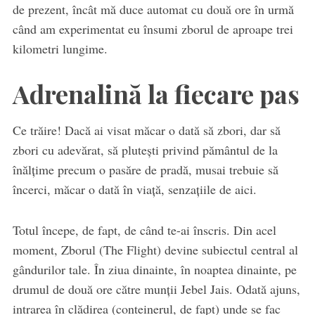
de prezent, încât mă duce automat cu două ore în urmă
când am experimentat eu însumi zborul de aproape trei
kilometri lungime.
Adrenalină la fiecare pas
Ce trăire! Dacă ai visat măcar o dată să zbori, dar să
zbori cu adevărat, să plutești privind pământul de la
înălțime precum o pasăre de pradă, musai trebuie să
încerci, măcar o dată în viață, senzațiile de aici.
Totul începe, de fapt, de când te-ai înscris. Din acel
moment, Zborul (The Flight) devine subiectul central al
gândurilor tale. În ziua dinainte, în noaptea dinainte, pe
drumul de două ore către munții Jebel Jais. Odată ajuns,
intrarea în clădirea (conteinerul, de fapt) unde se fac