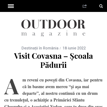
Destinații în România
18 iunie 2022
Visit Covasna – Școala
Pădurii
A
m reveni cu povești din Covasna, iar pentru
că în basme avem mereu “și așa mai
departe”, al nostru continuă cu un drum
cu trenulețul, o achiziție a Primăriei Sfântu
Gheorghe și a Asociației Vadon, care te duce din oraș