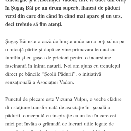
în Șugaș Băi pe un drum superb, flancat de păduri
verzi din care din când în când mai apare și un urs,
deci trebuie să fim atenți.
Șugaș Băi este o oază de liniște unde iarna poți schia pe
o micuță pârtie și după ce vine primavara te duci cu
familia și cu gașca de prieteni pentru o incursiune
fascinantă în inima naturii. Noi am ajuns cu trenulețul
direct pe băncile “Școlii Pădurii”, o inițiativă
senzațională a Asociației Vadon.
Punctul de plecare este Vizuina Vulpii, o veche clădire
din stațiune transformată de asociație în școală a
pădurii, concepută cu inspirație ca un loc în care cei
mici pot învăța o grămadă de lucruri utile legate de