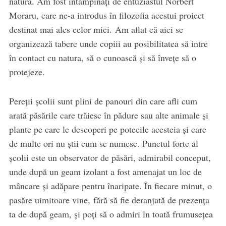
natură. Am fost întâmpinați de entuziastul Norbert
Moraru, care ne-a introdus în filozofia acestui proiect
destinat mai ales celor mici. Am aflat că aici se
organizează tabere unde copiii au posibilitatea să intre
în contact cu natura, să o cunoască și să învețe să o
protejeze.
Pereții școlii sunt plini de panouri din care afli cum
arată păsările care trăiesc în pădure sau alte animale și
plante pe care le descoperi pe potecile acesteia și care
de multe ori nu știi cum se numesc. Punctul forte al
școlii este un observator de păsări, admirabil conceput,
unde după un geam izolant a fost amenajat un loc de
mâncare și adăpare pentru înaripate. În fiecare minut, o
pasăre uimitoare vine, fără să fie deranjată de prezența
ta de după geam, și poți să o admiri în toată frumusețea