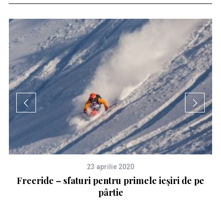
23 aprilie 2020
e
Freeride – sfaturi pentru primele ieșiri de pe
O
pârtie