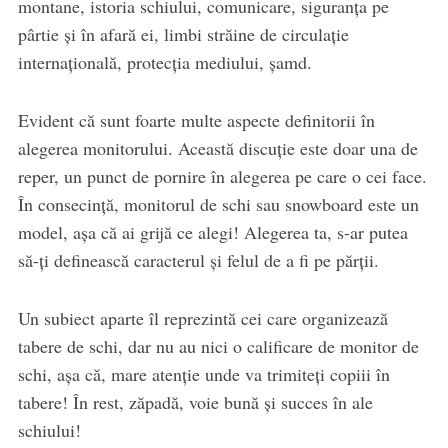
montane, istoria schiului, comunicare, siguranţa pe
pârtie şi în afară ei, limbi străine de circulaţie
internaţională, protecţia mediului, șamd.
Evident că sunt foarte multe aspecte definitorii în
alegerea monitorului. Această discuție este doar una de
reper, un punct de pornire în alegerea pe care o cei face.
În consecință, monitorul de schi sau snowboard este un
model, așa că ai grijă ce alegi! Alegerea ta, s-ar putea
să-ți definească caracterul și felul de a fi pe părții.
Un subiect aparte îl reprezintă cei care organizează
tabere de schi, dar nu au nici o calificare de monitor de
schi, așa că, mare atenție unde va trimiteți copiii în
tabere! În rest, zăpadă, voie bună și succes în ale
schiului!