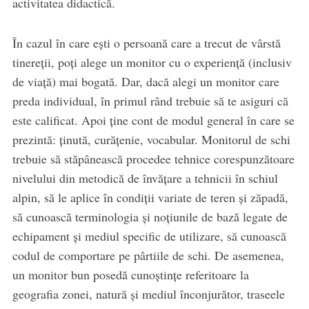
activitatea didactică.
În cazul în care ești o persoană care a trecut de vârstă
tinereții, poți alege un monitor cu o experiență (inclusiv
de viață) mai bogată. Dar, dacă alegi un monitor care
preda individual, în primul rând trebuie să te asiguri că
este calificat. Apoi ține cont de modul general în care se
prezintă: ținută, curățenie, vocabular. Monitorul de schi
trebuie să stăpânească procedee tehnice corespunzătoare
nivelului din metodică de învățare a tehnicii în schiul
alpin, să le aplice în condiții variate de teren şi zăpadă,
să cunoască terminologia şi noţiunile de bază legate de
echipament şi mediul specific de utilizare, să cunoască
codul de comportare pe pârtiile de schi. De asemenea,
un monitor bun posedă cunoştinţe referitoare la
geografia zonei, natură şi mediul înconjurător, traseele