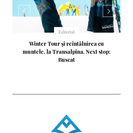
Echipament
Ce înseamnă numerele de pe schiuri
: