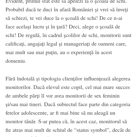
Evident, primul sfat este să apelezi la o școală de schi.
Probabil dacă te duci în afară României și vrei să înveți
să schiezi, te vei duce la o școală de schi! De ce n-ai
face același lucru și în țară? Deci, alege o școală de
schi! De regulă, în cadrul școlilor de schi, monitorii sunt
calificați, angajați legal și manageriați de oameni care,
mai mult sau mai puțin, au o experiență în acest
domeniu.
Fără îndoială și tipologia clienților influențează alegerea
monitorilor. Dacă elevul este copil, cel mai mare succes
de ambele părți îl vor avea monitorii de sex feminin
și/sau mai tineri. Dacă subiectul face parte din categoria
fetelor adolescente, ar fi mai bine să nu aleagă un
monitor tânăr. S-ar putea că, în acest caz, monitorul să
fie atras mai mult de schiul de “status symbol”, decât de