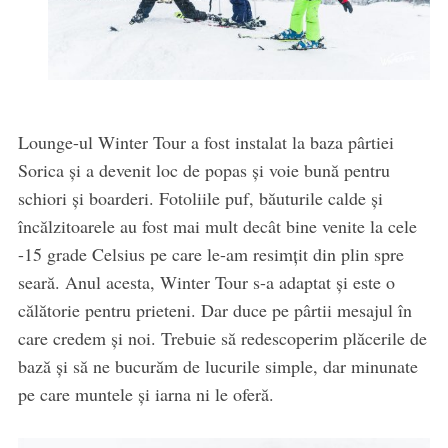
Lounge-ul Winter Tour a fost instalat la baza pârtiei
Sorica și a devenit loc de popas și voie bună pentru
schiori și boarderi. Fotoliile puf, băuturile calde și
încălzitoarele au fost mai mult decât bine venite la cele
-15 grade Celsius pe care le-am resimțit din plin spre
seară. Anul acesta, Winter Tour s-a adaptat și este o
călătorie pentru prieteni. Dar duce pe pârtii mesajul în
care credem și noi. Trebuie să redescoperim plăcerile de
bază și să ne bucurăm de lucurile simple, dar minunate
pe care muntele și iarna ni le oferă.