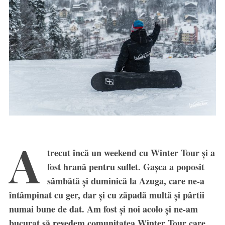
A
trecut încă un weekend cu Winter Tour și a
fost hrană pentru suflet. Gașca a poposit
sâmbătă și duminică la Azuga, care ne-a
întâmpinat cu ger, dar și cu zăpadă multă și pârtii
numai bune de dat. Am fost și noi acolo și ne-am
bucurat să revedem comunitatea Winter Tour care