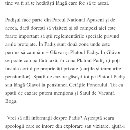
tine va fi să te hotărăști lângă care foc să te așezi.
Padișul face parte din Parcul Național Apuseni și de
aceea, dacă doreșți să vizitezi și să campezi aici este
foarte important să știi reglementările speciale privind
ariile protejate. În Padiș sunt două zone unde este
permis să campăm – Glăvoi și Platoul Padiș. În Glăvoi
se poate campa fără taxă, în zona Platoul Padiș îți poți
instala cortul pe proprietăți private (curțile și terenurile
pensiunilor). Spații de cazare găsești tot pe Platoul Padiș
sau lângă Glavoi la pensiunea Cetățile Ponorului. Tot ca
spații de cazare putem menționa și Satul de Vacanță
Boga.
Vrei să afli informații despre Padiș? Așteaptă seara
speologii care se întorc din explorare sau vizitare, ajută-i