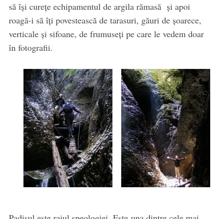
să își curețe echipamentul de argila rămasă și apoi
roagă-i să îți povestească de tarasuri, găuri de șoarece,
verticale și sifoane, de frumuseți pe care le vedem doar
în fotografii.
Padișul este raiul speologiei. Este una dintre cele mai