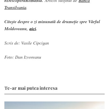
#DescoperaRomania.
Articol susținut de
Banca
Transilvania
.
Citește despre o zi minunată de drumeție spre Vârful
Moldoveanu,
aici
.
Scris de: Vasile Cipcigan
Foto: Dan Izvoreanu
Te-ar mai putea interesa