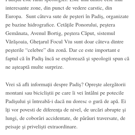
interesante zone, din punct de vedere carstic, din
Europa. Sunt câteva sute de peșteri în Padiș, organizate
pe bazine hidrografice. Cetățile Ponorului, peștera
Gemănata, Avenul Bortig, peștera Căput, sistemul
Vărășoaia, Ghețarul Focul Viu sunt doar câteva dintre
peșterile “celebre” din zonă. Dar ce este important e
faptul că în Padiș încă se explorează și speologii spun că
ne așteaptă multe surprize.
Vrei să afli informații despre Padiș? Oprește alergătorii
montani sau bicicliștii pe care îi vei întâlni pe potecile
Padișului și întreabă-i dacă nu doresc o gură de apă. Ei
îți vor povesti de diferența de nivel, de urcări abrupte și
lungi, de coborâri accidentate, de pârâuri traversate, de
peisaje și priveliști extraordinare.