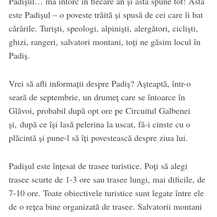
Padișul… mă întorc în fiecare an și asta spune tot! Asta
este Padișul – o poveste trăită și spusă de cei care îi bat
cărările. Turiști, speologi, alpiniști, alergători, cicliști,
ghizi, rangeri, salvatori montani, toți ne găsim locul în
Padiș.
Vrei să afli informații despre Padiș? Așteaptă, într-o
seară de septembrie, un drumeț care se întoarce în
Glăvoi, probabil după opt ore pe Circuitul Galbenei
și, după ce își lasă pelerina la uscat, fă-i cinste cu o
plăcintă și pune-l să îți povestească despre ziua lui.
Padișul este înțesat de trasee turistice. Poți să alegi
trasee scurte de 1-3 ore sau trasee lungi, mai dificile, de
7-10 ore. Toate obiectivele turistice sunt legate între ele
de o rețea bine organizată de trasee. Salvatorii montani