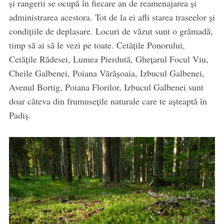
și rangerii se ocupă în fiecare an de reamenajarea și
administrarea acestora. Tot de la ei afli starea traseelor și
condițiile de deplasare. Locuri de văzut sunt o grămadă,
timp să ai să le vezi pe toate. Cetățile Ponorului,
Cetățile Rădesei, Lumea Pierdută, Ghețarul Focul Viu,
Cheile Galbenei, Poiana Vărășoaia, Izbucul Galbenei,
Avenul Bortig, Poiana Florilor, Izbucul Galbenei sunt
doar câteva din frumusețile naturale care te așteaptă în
Padiș.