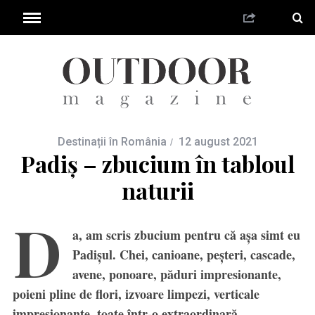
Destinații în România
12 august 2021
Padiș – zbucium în tabloul
naturii
D
a, am scris zbucium pentru că așa simt eu
Padișul. Chei, canioane, peșteri, cascade,
avene, ponoare, păduri impresionante,
poieni pline de flori, izvoare limpezi, verticale
impresionante, toate într-o extraordinară