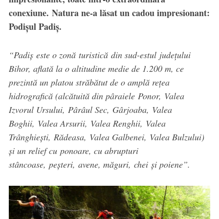
conexiune. Natura ne-a lăsat un cadou impresionant:
Podișul Padiș.
“Padiș este o zonă turistică din sud-estul județului
Bihor, aflată la o altitudine medie de 1.200 m, ce
prezintă un platou străbătut de o amplă rețea
hidrografică (alcătuită din pâraiele Ponor, Valea
Izvorul Ursului, Pârâul Sec, Gârjoaba, Valea
Boghii, Valea Arsurii, Valea Renghii, Valea
Trânghiești, Rădeasa, Valea Galbenei, Valea Bulzului)
și un relief cu ponoare, cu abrupturi
stâncoase, peșteri, avene, măguri, chei și poiene”.