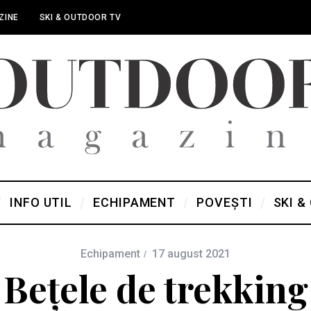
ZINE
SKI & OUTDOOR TV
INFO UTIL
ECHIPAMENT
POVEȘTI
SKI &
Echipament
17 august 2021
Bețele de trekking