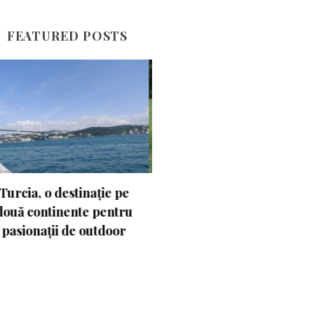
FEATURED POSTS
Experimentează
Olanda la firul lalelei
turismul activ în
Ungaria. Budapesta va fi
gazda Campionatului
Mondial de Atletism
2023