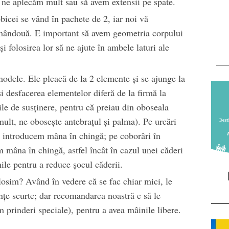
ă ne aplecăm mult sau să avem extensii pe spate.
icei se vând în pachete de 2, iar noi vă
mândouă. E important să avem geometria corpului
şi folosirea lor să ne ajute în ambele laturi ale
modele. Ele pleacă de la 2 elemente şi se ajunge la
i desfacerea elementelor diferă de la firmă la
le de susţinere, pentru că preiau din oboseala
ult, ne oboseşte antebraţul şi palma). Pe urcări
 introducem mâna în chingă; pe coborâri în
 mâna în chingă, astfel încât în cazul unei căderi
ile pentru a reduce şocul căderii.
osim? Având în vedere că se fac chiar mici, le
ţe scurte; dar recomandarea noastră e să le
prinderi speciale), pentru a avea mâinile libere.