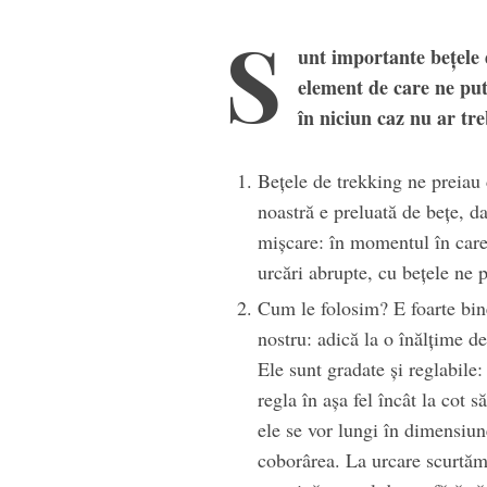
S
unt importante beţele 
element de care ne put
în niciun caz nu ar tre
Beţele de trekking ne preiau
noastră e preluată de beţe, d
mişcare: în momentul în care
urcări abrupte, cu beţele ne 
Ola
Cum le folosim? E foarte bin
nostru: adică la o înălţime d
Ele sunt gradate şi reglabile
regla în aşa fel încât la cot
ele se vor lungi în dimensiun
coborârea. La urcare scurtăm 