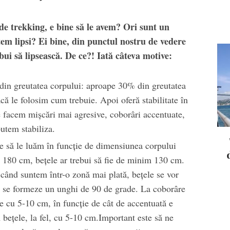
de trekking, e bine să le avem? Ori sunt un
em lipsi? Ei bine, din punctul nostru de vedere
bui să lipsească. De ce?! Iată câteva motive:
 din greutatea corpului: aproape 30% din greutatea
acă le folosim cum trebuie. Apoi oferă stabilitate în
 facem mişcări mai agresive, coborâri accentuate,
putem stabiliza.
nda la firul lalelei
Turcia, o destinație pe
e să le luăm în funcţie de dimensiunea corpului
două continente pentru
e 180 cm, beţele ar trebui să fie de minim 130 cm.
pasionații de outdoor
: când suntem într-o zonă mai plată, beţele se vor
 să se formeze un unghi de 90 de grade. La coborâre
e cu 5-10 cm, în funcţie de cât de accentuată e
beţele, la fel, cu 5-10 cm.Important este să ne