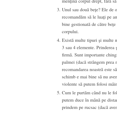
menţină corpul drept, fără s
Unul sau două beţe? Ele de ob
recomandăm să le luaţi pe a
bine gestionată de către beţe 
corpului.
Există multe tipuri şi multe 
3 sau 4 elemente. Prinderea ş
firmă. Sunt importante chingi
palmei (dacă strângem prea m
recomandarea noastră este să
schimb e mai bine să nu avem
violente să putem folosi mâin
Cum le purtăm când nu le fol
putem duce în mână pe distan
prindem pe rucsac (dacă avem 